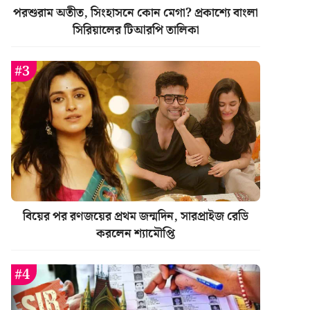
পরশুরাম অতীত, সিংহাসনে কোন মেগা? প্রকাশ্যে বাংলা
সিরিয়ালের টিআরপি তালিকা
বিয়ের পর রণজয়ের প্রথম জন্মদিন, সারপ্রাইজ রেডি
করলেন শ্যামৌপ্তি