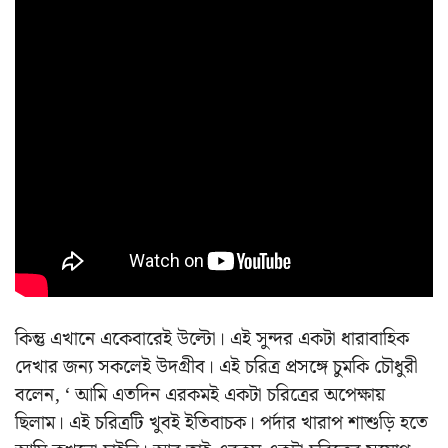
কিন্তু এখানে একেবারেই উল্টো।
এই সুন্দর একটা ধারাবাহিক
দেখার জন্য সকলেই উদগ্রীব।
এই চরিত্র প্রসঙ্গে চুমকি চৌধুরী
বলেন, ‘ আমি এতদিন এরকমই একটা চরিত্রের অপেক্ষায়
ছিলাম। এই চরিত্রটি খুবই ইতিবাচক। পর্দার খারাপ শাশুড়ি হতে