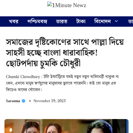
Skip
Menu
to
content
খবর
পশ্চিমবঙ্গ
ভারত
টাকা
বিনোদন
ভ
সমাজের দৃষ্টিকোণের সাথে পাল্লা দিয়ে
সাহসী হচ্ছে বাংলা ধারাবাহিক!
ছোটপর্দায় চুমকি চৌধুরী
Chumki Chowdhury : টলি ইন্ডাস্ট্রিতে যতই নতুন নতুন অভিনেত্রী থাকুক না
কেন, এখনো মানুষ স্বর্ণযুগের মানুষদের ভুলতে পারেননি। তাই তো মানুষ এত
ভিড়েও তাদের খোঁজেন।
Saranna
November 19, 2023