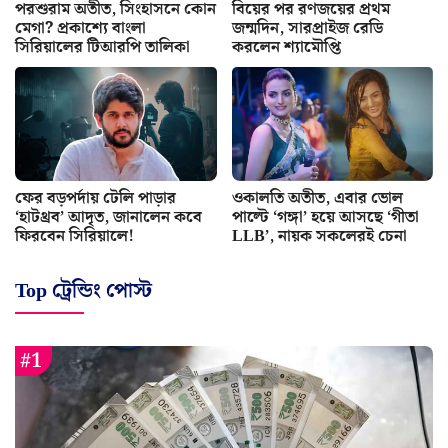
পরশুরাম অতীত, সিংহাসনে কোন
বিয়ের পর রণজয়ের প্রথম
মেগা? প্রকাশ্যে বাংলা
জন্মদিন, সারপ্রাইজ রেডি
সিরিয়ালের টিআরপি তালিকা
করলেন শ্যামৌপ্তি
ফের বড়পর্দায় টেলি পাড়ার
ওকালতি অতীত, এবার ভোল
‘হাটথ্রব’ আদৃত, জানালেন কবে
পাল্টে ‘গঙ্গা’ হয়ে আসছে ‘গীতা
ফিরবেন সিরিয়ালে!
LLB’, নায়ক সকলেরই চেনা
Top ট্রেন্ডিং পোস্ট