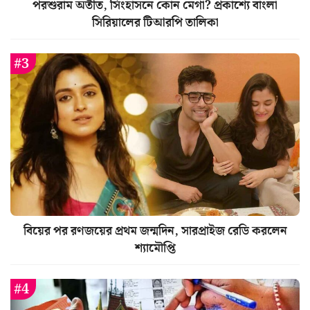
পরশুরাম অতীত, সিংহাসনে কোন মেগা? প্রকাশ্যে বাংলা
সিরিয়ালের টিআরপি তালিকা
বিয়ের পর রণজয়ের প্রথম জন্মদিন, সারপ্রাইজ রেডি করলেন
শ্যামৌপ্তি