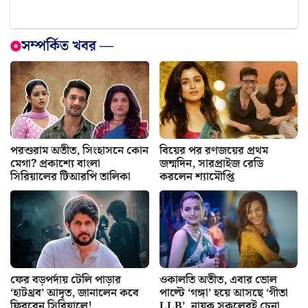
সম্পর্কিত খবর —
পরশুরাম অতীত, সিংহাসনে কোন
বিয়ের পর রণজয়ের প্রথম
মেগা? প্রকাশ্যে বাংলা
জন্মদিন, সারপ্রাইজ রেডি
সিরিয়ালের টিআরপি তালিকা
করলেন শ্যামৌপ্তি
ফের বড়পর্দায় টেলি পাড়ার
ওকালতি অতীত, এবার ভোল
‘হাটথ্রব’ আদৃত, জানালেন কবে
পাল্টে ‘গঙ্গা’ হয়ে আসছে ‘গীতা
ফিরবেন সিরিয়ালে!
LLB’, নায়ক সকলেরই চেনা