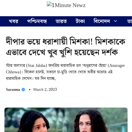
Skip
Menu
to
content
খবর
পশ্চিমবঙ্গ
ভারত
টাকা
বিনোদন
ভ
দীপার ভয়ে ধরাশায়ী মিশকা! মিশকাকে
এভাবে দেখে খুব খুশি হয়েছেন দর্শক
স্টার জলসার (Star Jalsha) জনপ্রিয় ধারাবাহিক হল ‘অনুরাগের ছোঁয়া’ (Anurager
Chhowa)। বিকেল হলেই, সকলে চা-মুড়ি খেতে খেতে অধীর আগ্রহে এই
ধারাবাহিক দেখেন। যত দিন যাচ্ছে,
Saranna
March 2, 2023