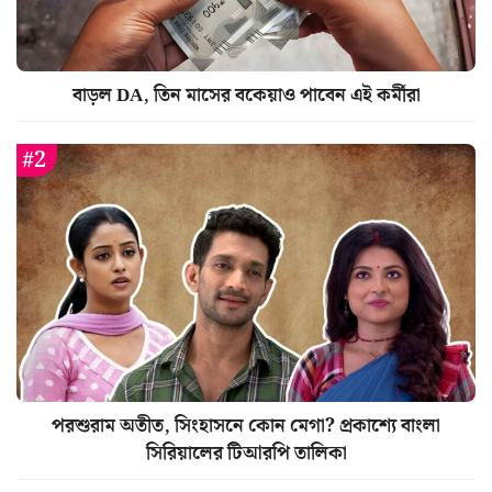
বাড়ল DA, তিন মাসের বকেয়াও পাবেন এই কর্মীরা
পরশুরাম অতীত, সিংহাসনে কোন মেগা? প্রকাশ্যে বাংলা
সিরিয়ালের টিআরপি তালিকা