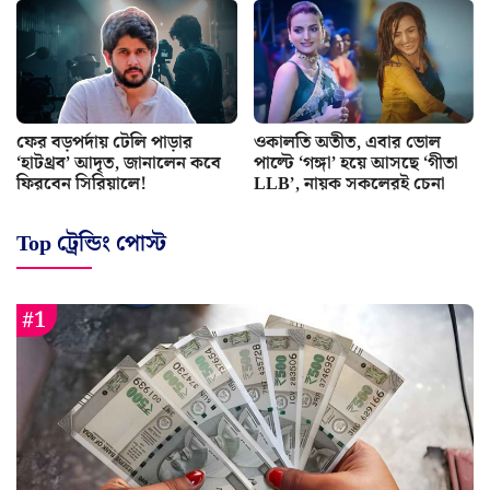
ফের বড়পর্দায় টেলি পাড়ার
ওকালতি অতীত, এবার ভোল
‘হাটথ্রব’ আদৃত, জানালেন কবে
পাল্টে ‘গঙ্গা’ হয়ে আসছে ‘গীতা
ফিরবেন সিরিয়ালে!
LLB’, নায়ক সকলেরই চেনা
Top ট্রেন্ডিং পোস্ট