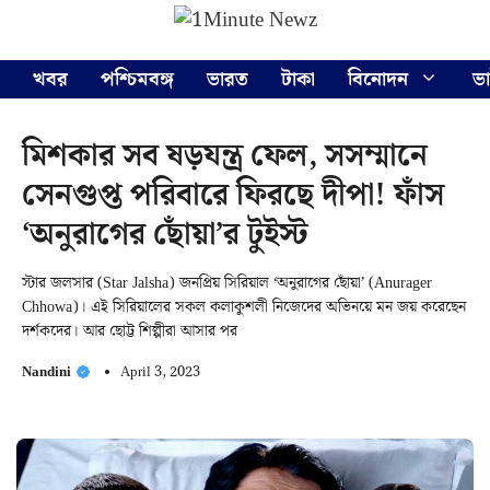
Skip
Menu
to
content
খবর
পশ্চিমবঙ্গ
ভারত
টাকা
বিনোদন
ভ
মিশকার সব ষড়যন্ত্র ফেল, সসম্মানে
সেনগুপ্ত পরিবারে ফিরছে দীপা! ফাঁস
‘অনুরাগের ছোঁয়া’র টুইস্ট
স্টার জলসার (Star Jalsha) জনপ্রিয় সিরিয়াল ‘অনুরাগের ছোঁয়া’ (Anurager
Chhowa)। এই সিরিয়ালের সকল কলাকুশলী নিজেদের অভিনয়ে মন জয় করেছেন
দর্শকদের। আর ছোট্ট শিল্পীরা আসার পর
Nandini
April 3, 2023