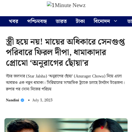
Skip
Menu
to
content
খবর
পশ্চিমবঙ্গ
ভারত
টাকা
বিনোদন
ভ
স্ত্রী হয়ে নয়! মায়ের অধিকারে সেনগুপ্ত
পরিবারে ফিরল দীপা, ধামাকাদার
প্রোমো ‘অনুরাগের ছোঁয়া’র
স্টার জলসার (Star Jalsha) ‘অনুরাগের ছোঁয়া’ (Anurager Chowa) নিয়ে এলো
আবারও এক নতুন ধামাকা। সিরিয়ালের সাম্প্রতিক ট্র্যাকে চলছে টানটান উত্তেজনা।
রুপার পর সোনা নিজের পরিচয়
Nandini
July 1, 2023