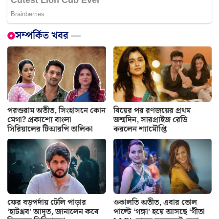
সম্পর্কিত খবর —
পরশুরাম অতীত, সিংহাসনে কোন
বিয়ের পর রণজয়ের প্রথম
মেগা? প্রকাশ্যে বাংলা
জন্মদিন, সারপ্রাইজ রেডি
সিরিয়ালের টিআরপি তালিকা
করলেন শ্যামৌপ্তি
ফের বড়পর্দায় টেলি পাড়ার
ওকালতি অতীত, এবার ভোল
‘হাটথ্রব’ আদৃত, জানালেন কবে
পাল্টে ‘গঙ্গা’ হয়ে আসছে ‘গীতা