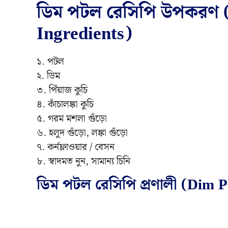
ডিম পটল রেসিপি উপকরণ (
Ingredients)
১. পটল
২. ডিম
৩. পিঁয়াজ কুচি
৪. কাঁচালঙ্কা কুচি
৫. গরম মশলা গুঁড়ো
৬. হলুদ গুঁড়ো, লঙ্কা গুঁড়ো
৭. কর্নফ্লাওয়ার / বেসন
৮. স্বাদমত নুন, সামান্য চিনি
ডিম পটল রেসিপি প্রণালী (Dim P