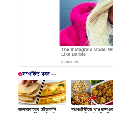
সম্পর্কিত খবর —
জলখাবারের চটজলদি
মহাঅষ্টমীতে খাওয়াদাওয়