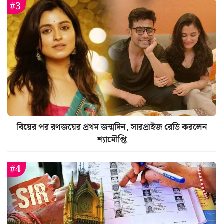
বিয়ের পর রণজয়ের প্রথম জন্মদিন, সারপ্রাইজ রেডি করলেন
শ্যামৌপ্তি