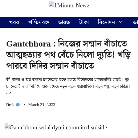
Skip
Menu
to
content
খবর
পশ্চিমবঙ্গ
ভারত
টাকা
বিনোদন
ভ
Gantchhora : নিজের সন্মান বাঁচাতে
আত্মহত্যার পথ বেঁচে নিলো দ্যুতি! খড়ি
পারবে দিদির সন্মান বাঁচাতে
জী বাংলা ও ষ্টার জলসা চ্যানেলের মধ্যে চলছে বিনোদনের হাড্ডাহাড্ডি লড়াই। দুই
চ্যানেলেই তাল মিলিয়ে শুরু হয়েছে নতুন নতুন ধারাবাহিক। নতুন গল্প, নতুন চরিত্র।
যার
Desk
March 21, 2022