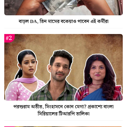
বাড়ল DA, তিন মাসের বকেয়াও পাবেন এই কর্মীরা
পরশুরাম অতীত, সিংহাসনে কোন মেগা? প্রকাশ্যে বাংলা
সিরিয়ালের টিআরপি তালিকা