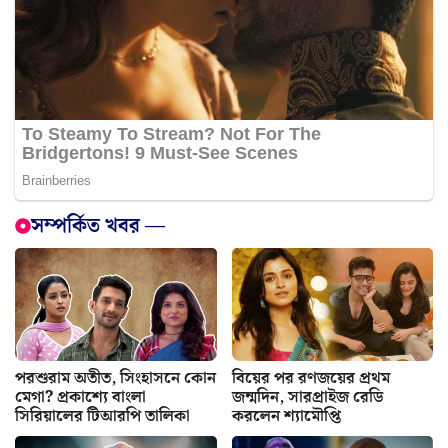
সম্পর্কিত খবর —
পরশুরাম অতীত, সিংহাসনে কোন
বিয়ের পর রণজয়ের প্রথম
মেগা? প্রকাশ্যে বাংলা
জন্মদিন, সারপ্রাইজ রেডি
সিরিয়ালের টিআরপি তালিকা
করলেন শ্যামৌপ্তি