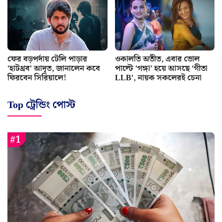
ফের বড়পর্দায় টেলি পাড়ার
ওকালতি অতীত, এবার ভোল
‘হাটথ্রব’ আদৃত, জানালেন কবে
পাল্টে ‘গঙ্গা’ হয়ে আসছে ‘গীতা
ফিরবেন সিরিয়ালে!
LLB’, নায়ক সকলেরই চেনা
Top ট্রেন্ডিং পোস্ট