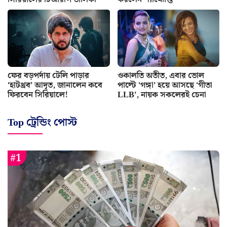
ফের বড়পর্দায় টেলি পাড়ার
ওকালতি অতীত, এবার ভোল
‘হাটথ্রব’ আদৃত, জানালেন কবে
পাল্টে ‘গঙ্গা’ হয়ে আসছে ‘গীতা
ফিরবেন সিরিয়ালে!
LLB’, নায়ক সকলেরই চেনা
Top ট্রেন্ডিং পোস্ট