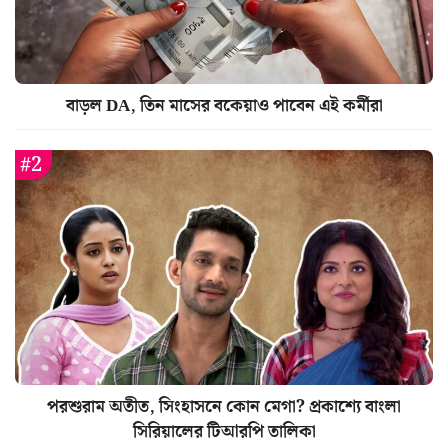
বাড়ল DA, তিন মাসের বকেয়াও পাবেন এই কর্মীরা
পরশুরাম অতীত, সিংহাসনে কোন মেগা? প্রকাশ্যে বাংলা
সিরিয়ালের টিআরপি তালিকা