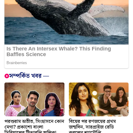
সম্পর্কিত খবর —
পরশুরাম অতীত, সিংহাসনে কোন
বিয়ের পর রণজয়ের প্রথম
মেগা? প্রকাশ্যে বাংলা
জন্মদিন, সারপ্রাইজ রেডি
সিরিয়ালের টিআরপি তালিকা
করলেন শ্যামৌপ্তি