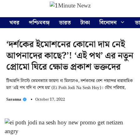
Skip
Menu
to
content
খবর
পশ্চিমবঙ্গ
ভারত
টাকা
বিনোদন
ভ
‘দর্শকের ইমোশনের কোনো দাম নেই
আপনাদের কাছে?’! ‘এই পথ’ এর নতুন
প্রোমো ঘিরে ক্ষোভ প্রকাশ ভক্তদের
টিআরপি লিস্টে তেমনভাবে জায়গা না মিললেও, দর্শকদের বেশ পছন্দের ধারাবাহিক
হল ‘এই পথ যদি না শেষ হয়’ (Ei Poth Jodi Na Sesh Hoy)। যৌথ পরিবার,
Saranna
October 17, 2022