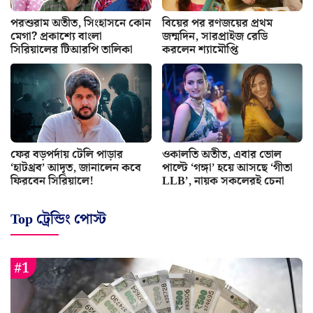
পরশুরাম অতীত, সিংহাসনে কোন
বিয়ের পর রণজয়ের প্রথম
মেগা? প্রকাশ্যে বাংলা
জন্মদিন, সারপ্রাইজ রেডি
সিরিয়ালের টিআরপি তালিকা
করলেন শ্যামৌপ্তি
ফের বড়পর্দায় টেলি পাড়ার
ওকালতি অতীত, এবার ভোল
‘হাটথ্রব’ আদৃত, জানালেন কবে
পাল্টে ‘গঙ্গা’ হয়ে আসছে ‘গীতা
ফিরবেন সিরিয়ালে!
LLB’, নায়ক সকলেরই চেনা
Top ট্রেন্ডিং পোস্ট