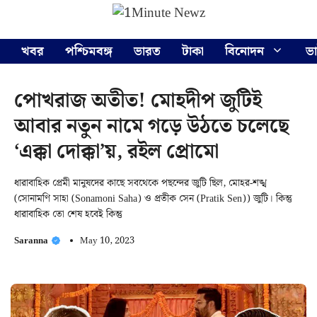
Skip
Menu
to
content
খবর
পশ্চিমবঙ্গ
ভারত
টাকা
বিনোদন
ভ
পোখরাজ অতীত! মোহদীপ জুটিই
আবার নতুন নামে গড়ে উঠতে চলেছে
‘এক্কা দোক্কা’য়, রইল প্রোমো
ধারাবাহিক প্রেমী মানুষদের কাছে সবথেকে পছন্দের জুটি ছিল, মোহর-শঙ্খ
(সোনামণি সাহা (Sonamoni Saha) ও প্রতীক সেন (Pratik Sen)) জুটি। কিন্তু
ধারাবাহিক তো শেষ হবেই কিন্তু
Saranna
May 10, 2023