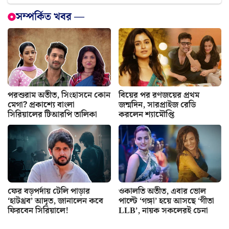
সম্পর্কিত খবর —
পরশুরাম অতীত, সিংহাসনে কোন
বিয়ের পর রণজয়ের প্রথম
মেগা? প্রকাশ্যে বাংলা
জন্মদিন, সারপ্রাইজ রেডি
সিরিয়ালের টিআরপি তালিকা
করলেন শ্যামৌপ্তি
ফের বড়পর্দায় টেলি পাড়ার
ওকালতি অতীত, এবার ভোল
‘হাটথ্রব’ আদৃত, জানালেন কবে
পাল্টে ‘গঙ্গা’ হয়ে আসছে ‘গীতা
ফিরবেন সিরিয়ালে!
LLB’, নায়ক সকলেরই চেনা