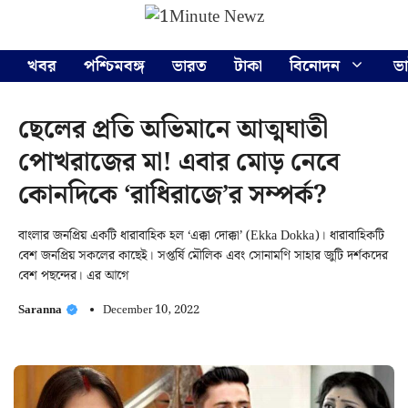
Skip
Menu
to
content
খবর
পশ্চিমবঙ্গ
ভারত
টাকা
বিনোদন
ভ
ছেলের প্রতি অভিমানে আত্মঘাতী
পোখরাজের মা! এবার মোড় নেবে
কোনদিকে ‘রাধিরাজে’র সম্পর্ক?
বাংলার জনপ্রিয় একটি ধারাবাহিক হল ‘এক্কা দোক্কা’ (Ekka Dokka)। ধারাবাহিকটি
বেশ জনপ্রিয় সকলের কাছেই। সপ্তর্ষি মৌলিক এবং সোনামণি সাহার জুটি দর্শকদের
বেশ পছন্দের। এর আগে
Saranna
December 10, 2022