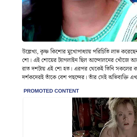
উল্লেখ্য, কৃষ্ণ কিশোর মুখোপাধ্যায় পরিচিতি লাভ ক
শো। এই শোয়ের ট্যাগলাইন ছিল আন্দোলনের খোঁজে আন্
রাত দশটায় এই শো হত। এরপর থেকেই তিনি সকলের কাছে 
দর্শকদেরই তাঁকে বেশ পছন্দের। তাঁর সেই অভিব্যক্তি এ