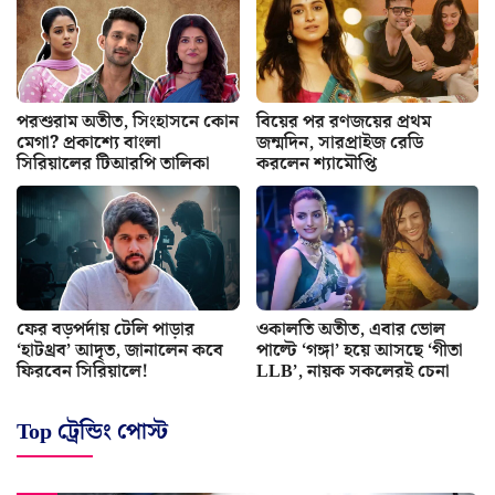
পরশুরাম অতীত, সিংহাসনে কোন
বিয়ের পর রণজয়ের প্রথম
মেগা? প্রকাশ্যে বাংলা
জন্মদিন, সারপ্রাইজ রেডি
সিরিয়ালের টিআরপি তালিকা
করলেন শ্যামৌপ্তি
ফের বড়পর্দায় টেলি পাড়ার
ওকালতি অতীত, এবার ভোল
‘হাটথ্রব’ আদৃত, জানালেন কবে
পাল্টে ‘গঙ্গা’ হয়ে আসছে ‘গীতা
ফিরবেন সিরিয়ালে!
LLB’, নায়ক সকলেরই চেনা
Top ট্রেন্ডিং পোস্ট