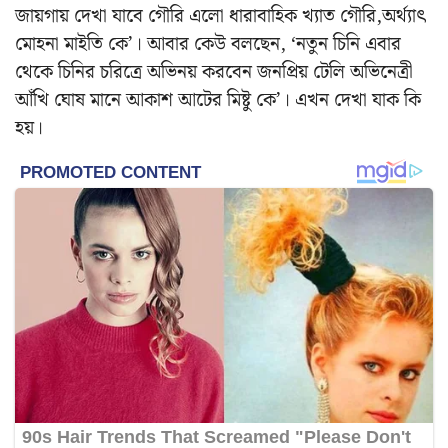
জায়গায় দেখা যাবে গৌরি এলো ধারাবাহিক খ্যাত গৌরি,অর্থ্যাৎ
মোহনা মাইতি কে’। আবার কেউ বলছেন, ‘নতুন চিনি এবার
থেকে চিনির চরিত্রে অভিনয় করবেন জনপ্রিয় টেলি অভিনেত্রী
আঁখি ঘোষ মানে আকাশ আটের মিষ্টু কে’। এখন দেখা যাক কি
হয়।