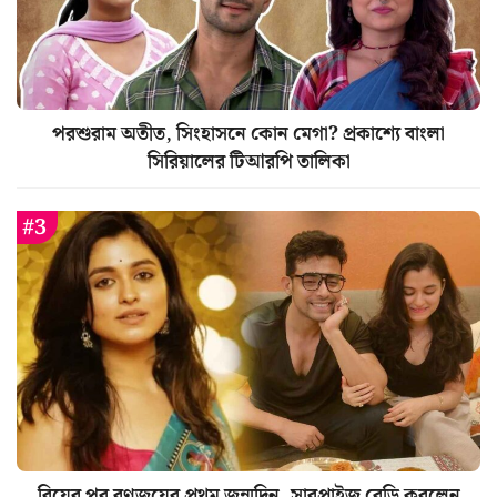
পরশুরাম অতীত, সিংহাসনে কোন মেগা? প্রকাশ্যে বাংলা
সিরিয়ালের টিআরপি তালিকা
বিয়ের পর রণজয়ের প্রথম জন্মদিন, সারপ্রাইজ রেডি করলেন