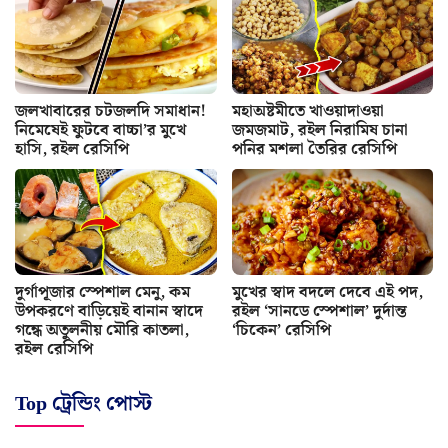
জলখাবারের চটজলদি সমাধান!
মহাঅষ্টমীতে খাওয়াদাওয়া
নিমেষেই ফুটবে বাচ্চা’র মুখে
জমজমাট, রইল নিরামিষ চানা
হাসি, রইল রেসিপি
পনির মশলা তৈরির রেসিপি
দুর্গাপূজার স্পেশাল মেনু, কম
মুখের স্বাদ বদলে দেবে এই পদ,
উপকরণে বাড়িয়েই বানান স্বাদে
রইল ‘সানডে স্পেশাল’ দুর্দান্ত
গন্ধে অতুলনীয় মৌরি কাতলা,
‘চিকেন’ রেসিপি
রইল রেসিপি
Top ট্রেন্ডিং পোস্ট