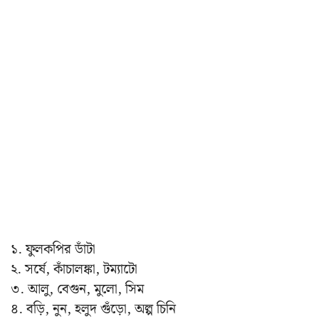
১. ফুলকপির ডাঁটা
২. সর্ষে, কাঁচালঙ্কা, টম্যাটো
৩. আলু, বেগুন, মুলো, সিম
৪. বড়ি, নুন, হলুদ গুঁড়ো, অল্প চিনি