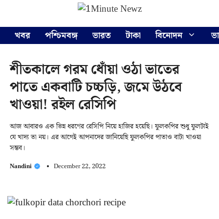
Skip
Menu
to
content
খবর
পশ্চিমবঙ্গ
ভারত
টাকা
বিনোদন
ভ
শীতকালে গরম ধোঁয়া ওঠা ভাতের
পাতে একবাটি চচ্চড়ি, জমে উঠবে
খাওয়া! রইল রেসিপি
আজ আবারও এক ভিন্ন ধরণের রেসিপি নিয়ে হাজির হয়েছি। ফুলকপির শুধু ফুলটাই
যে খাদ্য তা নয়। এর আগেই আপনাদের জানিয়েছি ফুলকপির পাতাও বাটা খাওয়া
সম্ভব।
Nandini
December 22, 2022