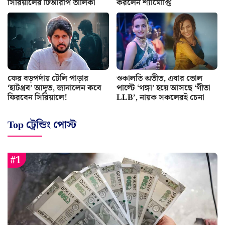
সিরিয়ালের টিআরপি তালিকা
করলেন শ্যামৌপ্তি
ফের বড়পর্দায় টেলি পাড়ার
ওকালতি অতীত, এবার ভোল
‘হাটথ্রব’ আদৃত, জানালেন কবে
পাল্টে ‘গঙ্গা’ হয়ে আসছে ‘গীতা
ফিরবেন সিরিয়ালে!
LLB’, নায়ক সকলেরই চেনা
Top ট্রেন্ডিং পোস্ট