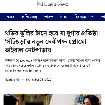
Skip
Menu
to
content
খবর
পশ্চিমবঙ্গ
ভারত
টাকা
বিনোদন
ভ
খড়ির তুলির টানে হবে মা দুর্গার প্রতিষ্ঠা!
‘গাঁটছড়া’র নতুন দেবীপক্ষ প্রোমো
ভাইরাল নেটপাড়ায়
গাঁটছড়ায় (Gaatchora) আবারও নতুন চমকের ডালি। পুজোর বিশেষ পর্বের প্রোমো
নিয়ে হাজির হয়েছে দর্শকের এই প্রিয় ধারাবাহিক। জগদ্ধাত্রী পুজো দিয়ে এই
ধারাবাহিক শুরু হয়েছিল। এবার
Nandini
September 28, 2022