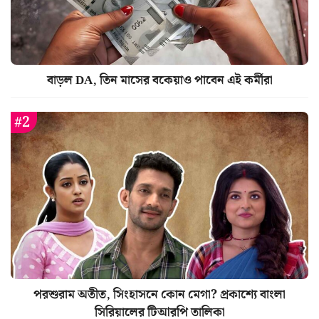
বাড়ল DA, তিন মাসের বকেয়াও পাবেন এই কর্মীরা
পরশুরাম অতীত, সিংহাসনে কোন মেগা? প্রকাশ্যে বাংলা
সিরিয়ালের টিআরপি তালিকা