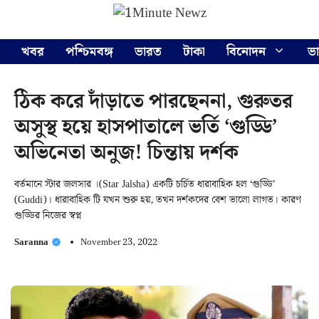
Skip
Menu
to
content
খবর
পশ্চিমবঙ্গ
ভারত
টাকা
বিনোদন
ভ
ঠিক করে দাঁড়াতে পারছেননা, গুরুতর
অসুস্থ হয়ে হাসপাতালে ভর্তি ‘গুড্ডি’
অভিনেতা অনুজ! চিন্তায় দর্শক
বর্তমানে স্টার জলসার ।(Star Jalsha) একটি চর্চিত ধারাবাহিক হল ‘গুড্ডি’
(Guddi)। ধারাবাহিক টি যখন শুরু হয়, তখন দর্শকদের বেশ ভালো লাগত। কারণ
গুড্ডির নিজের স্বপ্ন
Saranna
November 23, 2022