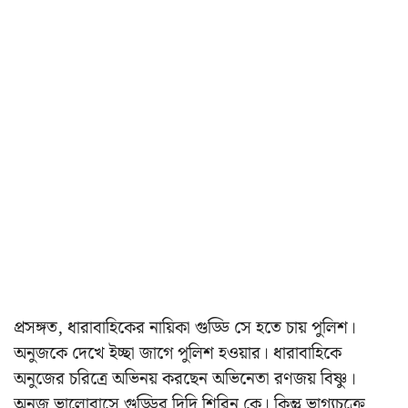
প্রসঙ্গত, ধারাবাহিকের নায়িকা গুড্ডি সে হতে চায় পুলিশ।
অনুজকে দেখে ইচ্ছা জাগে পুলিশ হওয়ার। ধারাবাহিকে
অনুজের চরিত্রে অভিনয় করছেন অভিনেতা রণজয় বিষ্ণু।
অনুজ ভালোবাসে গুড্ডির দিদি শিরিন কে। কিন্তু ভাগ্যচক্রে