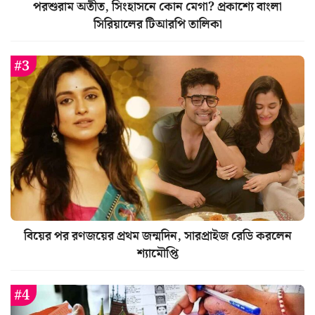
পরশুরাম অতীত, সিংহাসনে কোন মেগা? প্রকাশ্যে বাংলা
সিরিয়ালের টিআরপি তালিকা
বিয়ের পর রণজয়ের প্রথম জন্মদিন, সারপ্রাইজ রেডি করলেন
শ্যামৌপ্তি