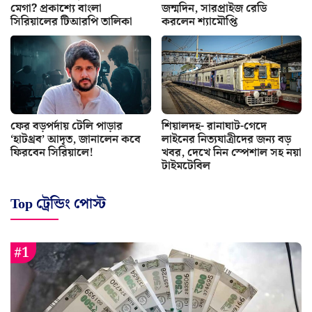
মেগা? প্রকাশ্যে বাংলা
জন্মদিন, সারপ্রাইজ রেডি
সিরিয়ালের টিআরপি তালিকা
করলেন শ্যামৌপ্তি
ফের বড়পর্দায় টেলি পাড়ার
শিয়ালদহ- রানাঘাট-গেদে
‘হাটথ্রব’ আদৃত, জানালেন কবে
লাইনের নিত্যযাত্রীদের জন্য বড়
ফিরবেন সিরিয়ালে!
খবর, দেখে নিন স্পেশাল সহ নয়া
টাইমটেবিল
Top ট্রেন্ডিং পোস্ট