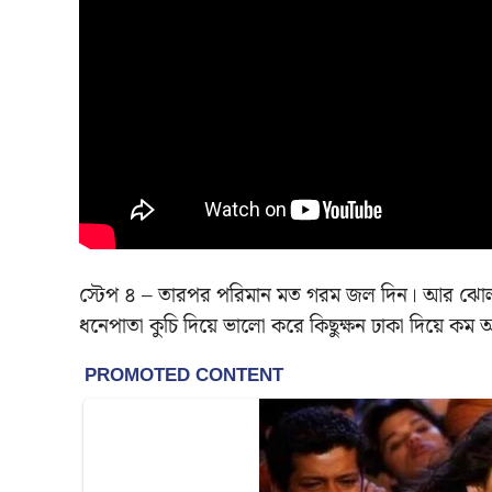
স্টেপ ৪ – তারপর পরিমান মত গরম জল দিন। আর ঝোল ফ
ধনেপাতা কুচি দিয়ে ভালো করে কিছুক্ষন ঢাকা দিয়ে কম