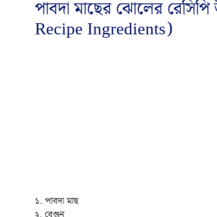
পাবদা মাছের ঝোলের রেসিপ
Recipe Ingredients)
১. পাবদা মাছ
২. বেগুন