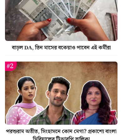
বাড়ল DA, তিন মাসের বকেয়াও পাবেন এই কর্মীরা
পরশুরাম অতীত, সিংহাসনে কোন মেগা? প্রকাশ্যে বাংলা
সিরিয়ালের টিআরপি তালিকা