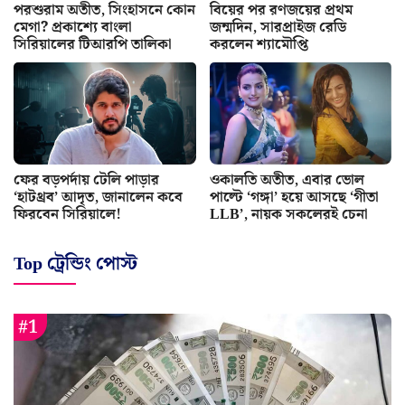
পরশুরাম অতীত, সিংহাসনে কোন
বিয়ের পর রণজয়ের প্রথম
মেগা? প্রকাশ্যে বাংলা
জন্মদিন, সারপ্রাইজ রেডি
সিরিয়ালের টিআরপি তালিকা
করলেন শ্যামৌপ্তি
ফের বড়পর্দায় টেলি পাড়ার
ওকালতি অতীত, এবার ভোল
‘হাটথ্রব’ আদৃত, জানালেন কবে
পাল্টে ‘গঙ্গা’ হয়ে আসছে ‘গীতা
ফিরবেন সিরিয়ালে!
LLB’, নায়ক সকলেরই চেনা
Top ট্রেন্ডিং পোস্ট