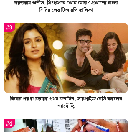
পরশুরাম অতীত, সিংহাসনে কোন মেগা? প্রকাশ্যে বাংলা
সিরিয়ালের টিআরপি তালিকা
বিয়ের পর রণজয়ের প্রথম জন্মদিন, সারপ্রাইজ রেডি করলেন
শ্যামৌপ্তি