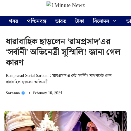
Skip
Menu
to
content
খবর
পশ্চিমবঙ্গ
ভারত
টাকা
বিনোদন
ভ
ধারাবাহিক ছাড়লেন ‘রামপ্রসাদ’এর
‘সর্বানী’ অভিনেত্রী সুস্মিলি! জানা গেল
কারণ
Ramprasad Serial-Sarbani : 'রামপ্রসাদ'এ নেই সর্বানী? মাঝপথেই কেন
ধারাবাহিক ছাড়লেন অভিনেত্রী
Saranna
February 10, 2024