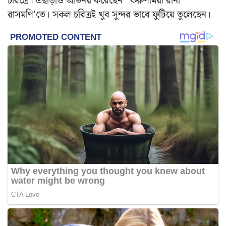
চরিত্রে। এছাড়াও অভিনয় করেছেন
‘করুণাময়ী রানী
রাসমণি’তে।
সকল চরিত্রই খুব সুন্দর ভাবে ফুটিয়ে তুলেছেন।