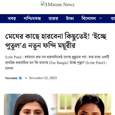
Skip
Menu
to
content
খবর
পশ্চিমবঙ্গ
ভারত
টাকা
বিনোদন
ভ
মেঘের কাছে হারবেনা কিছুতেই! ‘ইচ্ছে
পুতুল’এ নতুন ফন্দি ময়ূরীর
Icche Putul : বর্তমানে প্রায় সব ধারাবাহিকেই চলছে ধুন্ধুমার পর্ব। তার মধ্যে একটি
জনপ্রিয় ধারাবাহিক হল জি বাংলার (Zee Bangla) ‘ইচ্ছে পুতুল’ (Icche Putul)।
হালকা
Saranna
November 12, 2023