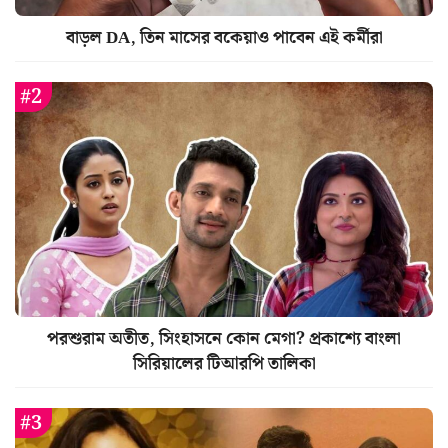
বাড়ল DA, তিন মাসের বকেয়াও পাবেন এই কর্মীরা
পরশুরাম অতীত, সিংহাসনে কোন মেগা? প্রকাশ্যে বাংলা
সিরিয়ালের টিআরপি তালিকা