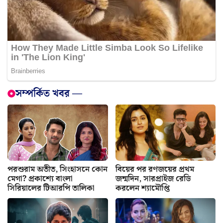
সম্পর্কিত খবর —
পরশুরাম অতীত, সিংহাসনে কোন
বিয়ের পর রণজয়ের প্রথম
মেগা? প্রকাশ্যে বাংলা
জন্মদিন, সারপ্রাইজ রেডি
সিরিয়ালের টিআরপি তালিকা
করলেন শ্যামৌপ্তি