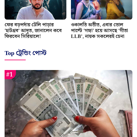
ফের বড়পর্দায় টেলি পাড়ার
ওকালতি অতীত, এবার ভোল
‘হাটথ্রব’ আদৃত, জানালেন কবে
পাল্টে ‘গঙ্গা’ হয়ে আসছে ‘গীতা
ফিরবেন সিরিয়ালে!
LLB’, নায়ক সকলেরই চেনা
Top ট্রেন্ডিং পোস্ট