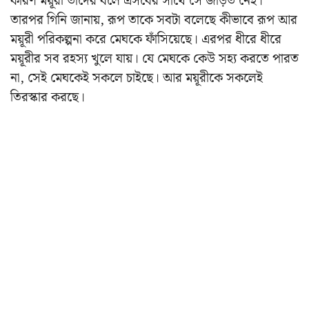
কারণ ময়ূরী তাদের বলে এসবের সাথে সে জড়িত নেই।
তারপর গিনি জানায়, রূপ তাকে সবটা বলেছে কীভাবে রূপ আর
ময়ূরী পরিকল্পনা করে মেঘকে ফাঁসিয়েছে। এরপর ধীরে ধীরে
ময়ূরীর সব রহস্য খুলে যায়। যে মেঘকে কেউ সহ্য করতে পারত
না, সেই মেঘকেই সকলে চাইছে। আর ময়ূরীকে সকলেই
তিরস্কার করছে।