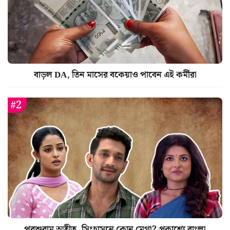
বাড়ল DA, তিন মাসের বকেয়াও পাবেন এই কর্মীরা
পরশুরাম অতীত, সিংহাসনে কোন মেগা? প্রকাশ্যে বাংলা