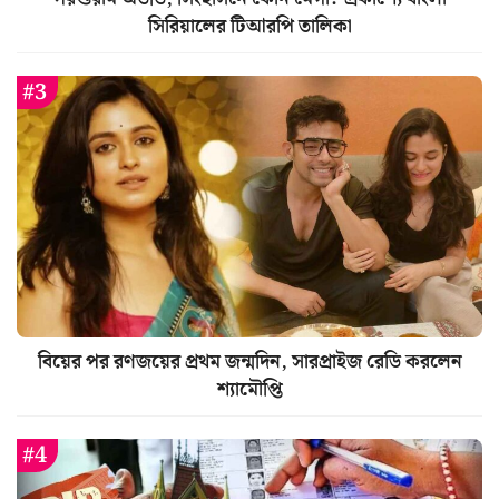
সিরিয়ালের টিআরপি তালিকা
বিয়ের পর রণজয়ের প্রথম জন্মদিন, সারপ্রাইজ রেডি করলেন
শ্যামৌপ্তি