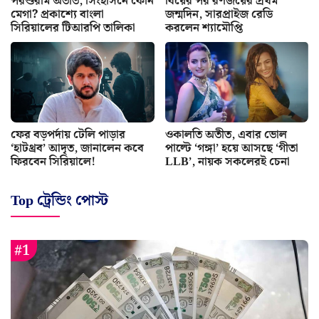
পরশুরাম অতীত, সিংহাসনে কোন
বিয়ের পর রণজয়ের প্রথম
মেগা? প্রকাশ্যে বাংলা
জন্মদিন, সারপ্রাইজ রেডি
সিরিয়ালের টিআরপি তালিকা
করলেন শ্যামৌপ্তি
ফের বড়পর্দায় টেলি পাড়ার
ওকালতি অতীত, এবার ভোল
‘হাটথ্রব’ আদৃত, জানালেন কবে
পাল্টে ‘গঙ্গা’ হয়ে আসছে ‘গীতা
ফিরবেন সিরিয়ালে!
LLB’, নায়ক সকলেরই চেনা
Top ট্রেন্ডিং পোস্ট