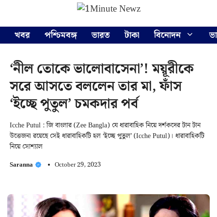
Skip
Menu
to
content
খবর
পশ্চিমবঙ্গ
ভারত
টাকা
বিনোদন
ভ
‘নীল তোকে ভালোবাসেনা’! ময়ূরীকে
সরে আসতে বললেন তার মা, ফাঁস
‘ইচ্ছে পুতুল’ চমকদার পর্ব
Icche Putul : জি বাংলার (Zee Bangla) যে ধারাবাহিক নিয়ে দর্শকদের টান টান
উত্তেজনা রয়েছে সেই ধারাবাহিকটি হল ‘ইচ্ছে পুতুল’ (Icche Putul)। ধারাবাহিকটি
নিয়ে সোশ্যাল
Saranna
October 29, 2023