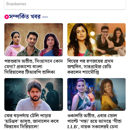
সম্পর্কিত খবর —
পরশুরাম অতীত, সিংহাসনে কোন
বিয়ের পর রণজয়ের প্রথম
মেগা? প্রকাশ্যে বাংলা
জন্মদিন, সারপ্রাইজ রেডি
সিরিয়ালের টিআরপি তালিকা
করলেন শ্যামৌপ্তি
ফের বড়পর্দায় টেলি পাড়ার
ওকালতি অতীত, এবার ভোল
‘হাটথ্রব’ আদৃত, জানালেন কবে
পাল্টে ‘গঙ্গা’ হয়ে আসছে ‘গীতা
ফিরবেন সিরিয়ালে!
LLB’, নায়ক সকলেরই চেনা