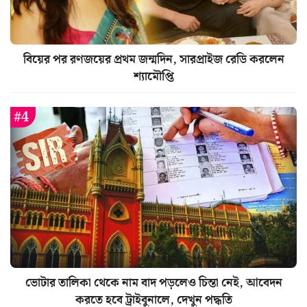
বিয়ের পর রণজয়ের প্রথম জন্মদিন, সারপ্রাইজ রেডি করলেন
শ্যামৌপ্তি
ভোটার তালিকা থেকে নাম বাদ পড়লেও চিন্তা নেই, আবেদন
করতে হবে ট্রাইবুনালে, দেখুন পদ্ধতি