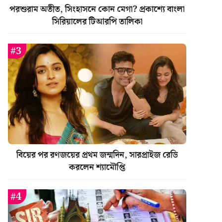
পরশুরাম অতীত, সিংহাসনে কোন মেগা? প্রকাশ্যে বাংলা
সিরিয়ালের টিআরপি তালিকা
বিয়ের পর রণজয়ের প্রথম জন্মদিন, সারপ্রাইজ রেডি
করলেন শ্যামৌপ্তি