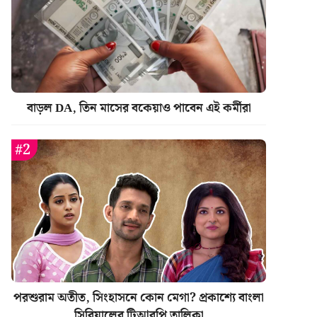
বাড়ল DA, তিন মাসের বকেয়াও পাবেন এই কর্মীরা
পরশুরাম অতীত, সিংহাসনে কোন মেগা? প্রকাশ্যে বাংলা
সিরিয়ালের টিআরপি তালিকা