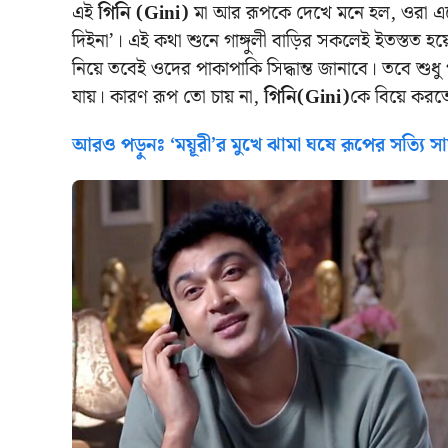
এই
গিনি (Gini)
মা আর রূপকে দেখে মনে হল, ওরা এক
দিইনা’। এই কথা শুনে গাঙ্গুলী বাড়ির সকলেই ইতস্তত হয
নিয়ে তবেই ওদের পাকাপাকি সিদ্ধান্ত জানাবে। তবে শুধু গা
যায়। কারণ রূপ তো চায় না,
গিনি(Gini)
কে বিয়ে করতে
আরও পড়ুনঃ ‘ময়ূরী’র মুখে ঝামা ঘষে রূপের সত্যি স