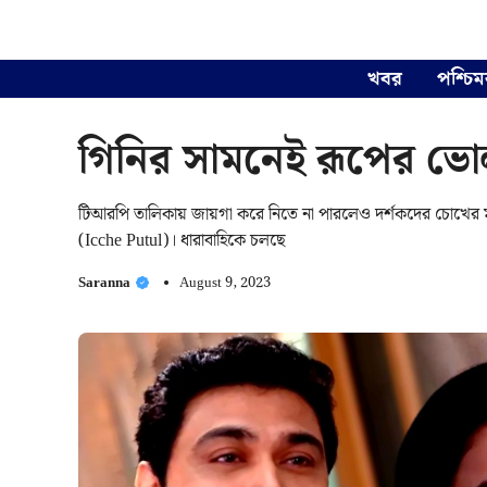
Skip
to
content
খবর
পশ্চিম
গিনির সামনেই রূপের ভোলবদল
টিআরপি তালিকায় জায়গা করে নিতে না পারলেও দর্শকদের চোখের মণ
(Icche Putul)। ধারাবাহিকে চলছে
Saranna
August 9, 2023