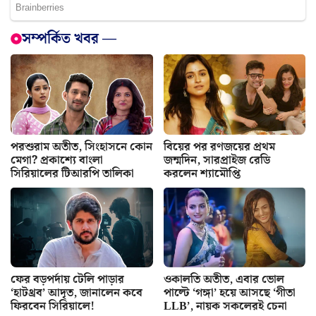
সম্পর্কিত খবর —
পরশুরাম অতীত, সিংহাসনে কোন
বিয়ের পর রণজয়ের প্রথম
মেগা? প্রকাশ্যে বাংলা
জন্মদিন, সারপ্রাইজ রেডি
সিরিয়ালের টিআরপি তালিকা
করলেন শ্যামৌপ্তি
ফের বড়পর্দায় টেলি পাড়ার
ওকালতি অতীত, এবার ভোল
‘হাটথ্রব’ আদৃত, জানালেন কবে
পাল্টে ‘গঙ্গা’ হয়ে আসছে ‘গীতা
ফিরবেন সিরিয়ালে!
LLB’, নায়ক সকলেরই চেনা