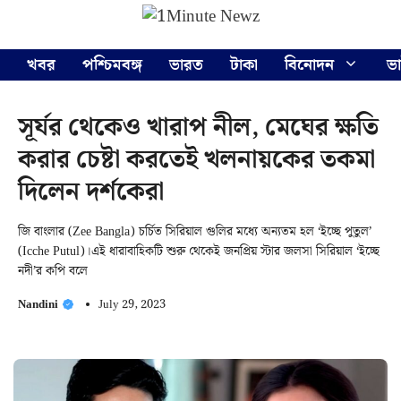
Skip
Menu
to
content
খবর
পশ্চিমবঙ্গ
ভারত
টাকা
বিনোদন
ভ
সূর্যর থেকেও খারাপ নীল, মেঘের ক্ষতি
করার চেষ্টা করতেই খলনায়কের তকমা
দিলেন দর্শকেরা
জি বাংলার (Zee Bangla) চর্চিত সিরিয়াল গুলির মধ্যে অন্যতম হল ‘ইচ্ছে পুতুল’
(Icche Putul)।এই ধারাবাহিকটি শুরু থেকেই জনপ্রিয় স্টার জলসা সিরিয়াল ‘ইচ্ছে
নদী’র কপি বলে
Nandini
July 29, 2023