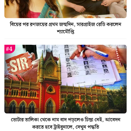
বিয়ের পর রণজয়ের প্রথম জন্মদিন, সারপ্রাইজ রেডি করলেন
শ্যামৌপ্তি
ভোটার তালিকা থেকে নাম বাদ পড়লেও চিন্তা নেই, আবেদন
করতে হবে ট্রাইবুনালে, দেখুন পদ্ধতি