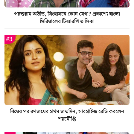
পরশুরাম অতীত, সিংহাসনে কোন মেগা? প্রকাশ্যে বাংলা
সিরিয়ালের টিআরপি তালিকা
বিয়ের পর রণজয়ের প্রথম জন্মদিন, সারপ্রাইজ রেডি করলেন
শ্যামৌপ্তি