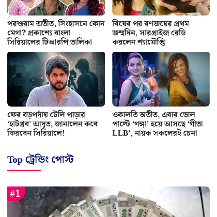
পরশুরাম অতীত, সিংহাসনে কোন
বিয়ের পর রণজয়ের প্রথম
মেগা? প্রকাশ্যে বাংলা
জন্মদিন, সারপ্রাইজ রেডি
সিরিয়ালের টিআরপি তালিকা
করলেন শ্যামৌপ্তি
ফের বড়পর্দায় টেলি পাড়ার
ওকালতি অতীত, এবার ভোল
‘হাটথ্রব’ আদৃত, জানালেন কবে
পাল্টে ‘গঙ্গা’ হয়ে আসছে ‘গীতা
ফিরবেন সিরিয়ালে!
LLB’, নায়ক সকলেরই চেনা
Top ট্রেন্ডিং পোস্ট