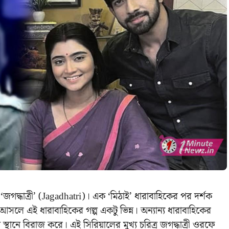
জগদ্ধাত্রী’ (Jagadhatri)। এক ‘মিঠাই’ ধারাবাহিকের পর দর্শক
লে এই ধারাবাহিকের গল্প একটু ভিন্ন। অন্যান্য ধারাবাহিকের
য় স্থানে বিরাজ করে। এই সিরিয়ালের মুখ্য চরিত্র জগদ্ধাত্রী ওরফে