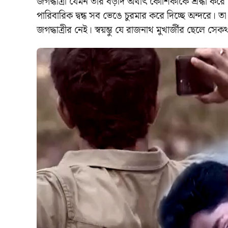
জগদ্ধাত্রী যেমন তার বড়দি অর্থাৎ কৌশিকীকে শ্রদ্ধা ক
পারিবারিক দ্বন্ধ সব ভেঙে চুরমার করে দিচ্ছে অন্দরে
জগদ্ধাত্রীর নেই। স্বয়ম্ভু যে রাজনাথ মুখার্জীর ছেলে স