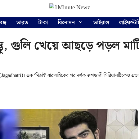
বঙ্গ
ভারত
টাকা
বিনোদন
ভাইরাল
লাইফস্টা
ভু, গুলি খেয়ে আছড়ে পড়ল মাটিতে ‘
 (Jagadhatri)। এক ‘মিঠাই’ ধারাবাহিকের পর দর্শক জগদ্ধাত্রী সিরিয়ালটিকেও এভা