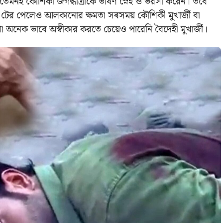
রে তেমনই কৌশিকী জগদ্ধাত্রীকে ভীষণ স্নেহ ও ভরসা করেন। তবে
। তা টের পেলেও আলকানোর ক্ষমতা সৰসময় কৌশিকী মুখার্জী বা
েকথা অনেক ভাবে অস্বীকার করতে চেয়েও পারেনি বৈদেহী মুখার্জী।