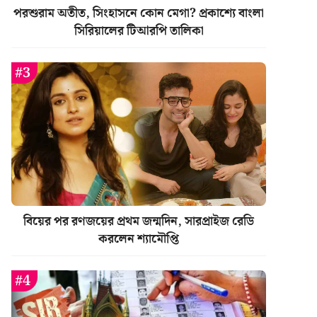
পরশুরাম অতীত, সিংহাসনে কোন মেগা? প্রকাশ্যে বাংলা
সিরিয়ালের টিআরপি তালিকা
বিয়ের পর রণজয়ের প্রথম জন্মদিন, সারপ্রাইজ রেডি
করলেন শ্যামৌপ্তি