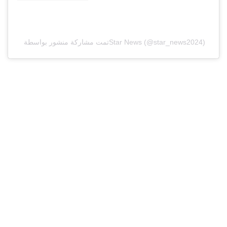
تمت مشاركة منشور بواسطة ‏‎Star News‎‏ (@‏‎star_news2024‎‏)