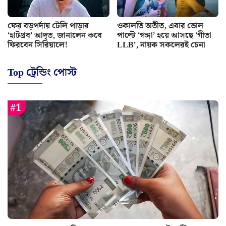
ফের বড়পর্দায় টেলি পাড়ার
ওকালতি অতীত, এবার ভোল
‘হাটথ্রব’ আদৃত, জানালেন কবে
পাল্টে ‘গঙ্গা’ হয়ে আসছে ‘গীতা
ফিরবেন সিরিয়ালে!
LLB’, নায়ক সকলেরই চেনা
Top ট্রেন্ডিং পোস্ট