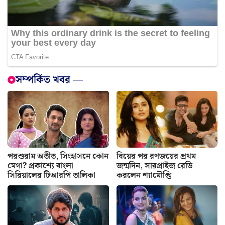
সম্পর্কিত খবর —
পরশুরাম অতীত, সিংহাসনে কোন
বিয়ের পর রণজয়ের প্রথম
মেগা? প্রকাশ্যে বাংলা
জন্মদিন, সারপ্রাইজ রেডি
সিরিয়ালের টিআরপি তালিকা
করলেন শ্যামৌপ্তি