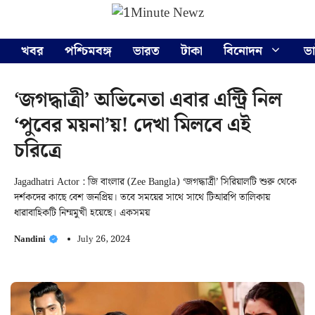
Skip
Menu
to
content
খবর
পশ্চিমবঙ্গ
ভারত
টাকা
বিনোদন
ভ
‘জগদ্ধাত্রী’ অভিনেতা এবার এন্ট্রি নিল
‘পুবের ময়না’য়! দেখা মিলবে এই
চরিত্রে
Jagadhatri Actor : জি বাংলার (Zee Bangla) ‘জগদ্ধাত্রী’ সিরিয়ালটি শুরু থেকে
দর্শকদের কাছে বেশ জনপ্রিয়। তবে সময়ের সাথে সাথে টিআরপি তালিকায়
ধারাবাহিকটি নিম্মমুখী হয়েছে। একসময়
Nandini
July 26, 2024