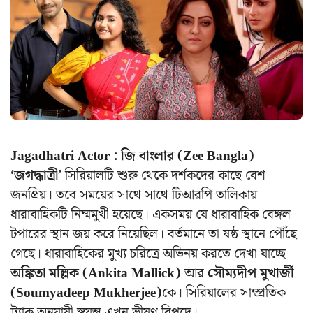
Jagadhatri Actor : জি বাংলার (Zee Bangla)
‘জগদ্ধাত্রী’
সিরিয়ালটি শুরু থেকে দর্শকদের কাছে বেশ
জনপ্রিয়। তবে সময়ের সাথে সাথে টিআরপি তালিকায়
ধারাবাহিকটি নিম্মমুখী হয়েছে। একসময় যে ধারাবাহিক বেঙ্গল
টপারের স্থান জয় করে নিয়েছিল। বর্তমানে তা ষষ্ঠ স্থানে পৌঁছে
গেছে। ধারাবাহিকের মুখ্য চরিত্রে অভিনয় করতে দেখা যাচ্ছে
অঙ্কিতা মল্লিক (Ankita Mallick)
আর
সৌম্যদীপ মুখার্জী
(Soumyadeep Mukherjee)
কে। সিরিয়ালের সাম্প্রতিক
ট্র্যাক অনুযায়ী স্বয়ম্ভু এখন ভীষণ বিপদে।