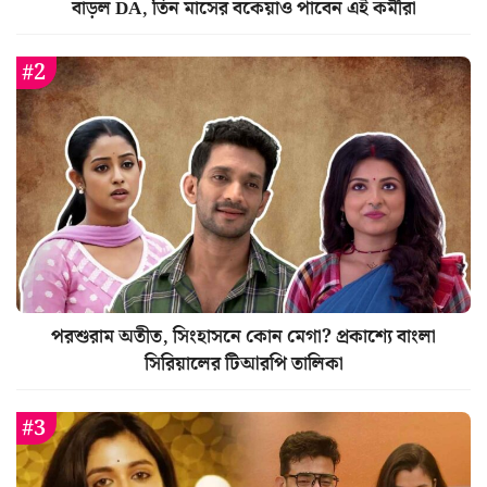
বাড়ল DA, তিন মাসের বকেয়াও পাবেন এই কর্মীরা
পরশুরাম অতীত, সিংহাসনে কোন মেগা? প্রকাশ্যে বাংলা
সিরিয়ালের টিআরপি তালিকা