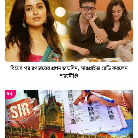
বিয়ের পর রণজয়ের প্রথম জন্মদিন, সারপ্রাইজ রেডি করলেন
শ্যামৌপ্তি