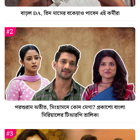
বাড়ল DA, তিন মাসের বকেয়াও পাবেন এই কর্মীরা
পরশুরাম অতীত, সিংহাসনে কোন মেগা? প্রকাশ্যে বাংলা
সিরিয়ালের টিআরপি তালিকা