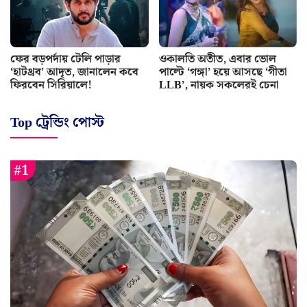
ফের বড়পর্দায় টেলি পাড়ার
ওকালতি অতীত, এবার ভোল
‘হাটথ্রব’ আদৃত, জানালেন কবে
পাল্টে ‘গঙ্গা’ হয়ে আসছে ‘গীতা
ফিরবেন সিরিয়ালে!
LLB’, নায়ক সকলেরই চেনা
Top ট্রেন্ডিং পোস্ট