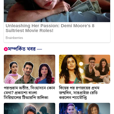
সম্পর্কিত খবর —
পরশুরাম অতীত, সিংহাসনে কোন
বিয়ের পর রণজয়ের প্রথম
মেগা? প্রকাশ্যে বাংলা
জন্মদিন, সারপ্রাইজ রেডি
সিরিয়ালের টিআরপি তালিকা
করলেন শ্যামৌপ্তি