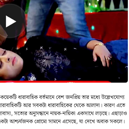
কয়েকটি ধারাবাহিক বর্তমানে বেশ জনপ্রিয় তার মধ্যে উল্লেখযোগ্য
ধারাবাহিকটি আর সবকটা ধারাবাহিকের থেকে আলাদা। কারণ এতে
লোবাসা, সত্যের অনুসন্ধানে নায়ক-নায়িকা একসাথে লড়ছে। এছাড়াও
 একটা আশ্চর্যজনক প্রোমো সামনে এসেছে, যা দেখে অবাক সকলে।