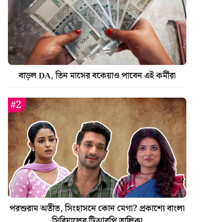
বাড়ল DA, তিন মাসের বকেয়াও পাবেন এই কর্মীরা
পরশুরাম অতীত, সিংহাসনে কোন মেগা? প্রকাশ্যে বাংলা
সিরিয়ালের টিআরপি তালিকা