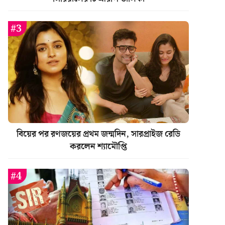
বিয়ের পর রণজয়ের প্রথম জন্মদিন, সারপ্রাইজ রেডি
করলেন শ্যামৌপ্তি