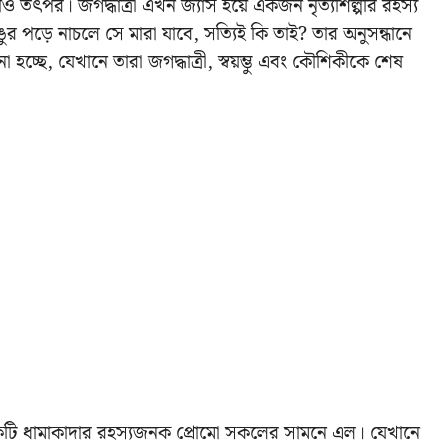
রাও তৎপর।
জগদ্ধাত্রী এখন জ্যাস হয়ে একজন নৃত্যশিল্পীর রহস্য
র পড়ে নাচলে সে মারা যাবে, সত্যিই কি তাই? তার অনুসন্ধানে
হচ্ছে, যেখানে তারা জগদ্ধাত্রী, স্বয়ম্ভু এবং কৌশিকীকে শেষ
ি ধামাকাদার রহস্যজনক প্রোমো সকলের সামনে এল। যেখানে