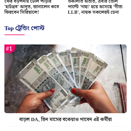
ফের বড়পর্দায় টেলি পাড়ার
ওকালতি অতীত, এবার ভোল
‘হাটথ্রব’ আদৃত, জানালেন কবে
পাল্টে ‘গঙ্গা’ হয়ে আসছে ‘গীতা
ফিরবেন সিরিয়ালে!
LLB’, নায়ক সকলেরই চেনা
Top ট্রেন্ডিং পোস্ট
বাড়ল DA, তিন মাসের বকেয়াও পাবেন এই কর্মীরা