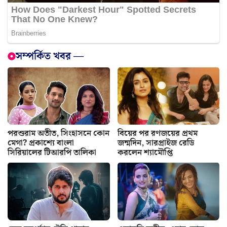
সম্পর্কিত খবর —
পরশুরাম অতীত, সিংহাসনে কোন
বিয়ের পর রণজয়ের প্রথম
মেগা? প্রকাশ্যে বাংলা
জন্মদিন, সারপ্রাইজ রেডি
সিরিয়ালের টিআরপি তালিকা
করলেন শ্যামৌপ্তি