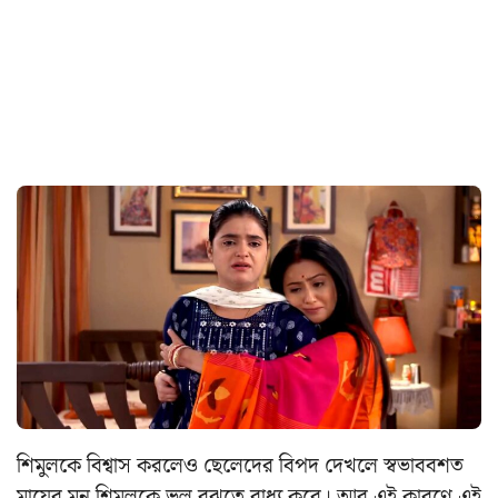
শিমুলকে বিশ্বাস করলেও ছেলেদের বিপদ দেখলে স্বভাববশত
মায়ের মন শিমুলকে ভুল বুঝতে বাধ্য করে। আর এই কারণে এই