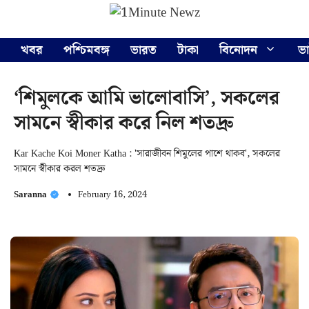
Skip
Menu
to
content
খবর
পশ্চিমবঙ্গ
ভারত
টাকা
বিনোদন
ভ
‘শিমুলকে আমি ভালোবাসি’, সকলের
সামনে স্বীকার করে নিল শতদ্রু
Kar Kache Koi Moner Katha : 'সারাজীবন শিমুলের পাশে থাকব', সকলের
সামনে স্বীকার করল শতদ্রু
Saranna
February 16, 2024