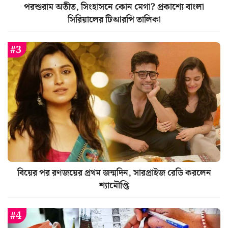
পরশুরাম অতীত, সিংহাসনে কোন মেগা? প্রকাশ্যে বাংলা
সিরিয়ালের টিআরপি তালিকা
বিয়ের পর রণজয়ের প্রথম জন্মদিন, সারপ্রাইজ রেডি করলেন
শ্যামৌপ্তি