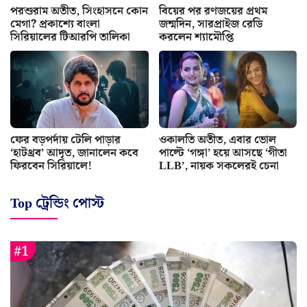
পরশুরাম অতীত, সিংহাসনে কোন
বিয়ের পর রণজয়ের প্রথম
মেগা? প্রকাশ্যে বাংলা
জন্মদিন, সারপ্রাইজ রেডি
সিরিয়ালের টিআরপি তালিকা
করলেন শ্যামৌপ্তি
ফের বড়পর্দায় টেলি পাড়ার
ওকালতি অতীত, এবার ভোল
‘হাটথ্রব’ আদৃত, জানালেন কবে
পাল্টে ‘গঙ্গা’ হয়ে আসছে ‘গীতা
ফিরবেন সিরিয়ালে!
LLB’, নায়ক সকলেরই চেনা
Top ট্রেন্ডিং পোস্ট