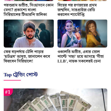
পরশুরাম অতীত, সিংহাসনে কোন
বিয়ের পর রণজয়ের প্রথম
মেগা? প্রকাশ্যে বাংলা
জন্মদিন, সারপ্রাইজ রেডি
সিরিয়ালের টিআরপি তালিকা
করলেন শ্যামৌপ্তি
ফের বড়পর্দায় টেলি পাড়ার
ওকালতি অতীত, এবার ভোল
‘হাটথ্রব’ আদৃত, জানালেন কবে
পাল্টে ‘গঙ্গা’ হয়ে আসছে ‘গীতা
ফিরবেন সিরিয়ালে!
LLB’, নায়ক সকলেরই চেনা
Top ট্রেন্ডিং পোস্ট