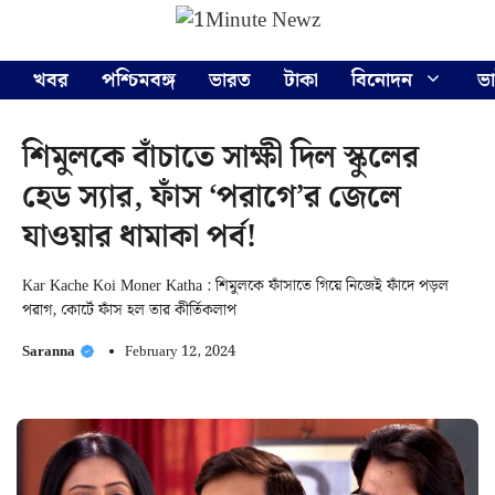
Skip
Menu
to
content
খবর
পশ্চিমবঙ্গ
ভারত
টাকা
বিনোদন
ভ
শিমুলকে বাঁচাতে সাক্ষী দিল স্কুলের
হেড স্যার, ফাঁস ‘পরাগে’র জেলে
যাওয়ার ধামাকা পর্ব!
Kar Kache Koi Moner Katha : শিমুলকে ফাঁসাতে গিয়ে নিজেই ফাঁদে পড়ল
পরাগ, কোর্টে ফাঁস হল তার কীর্তিকলাপ
Saranna
February 12, 2024