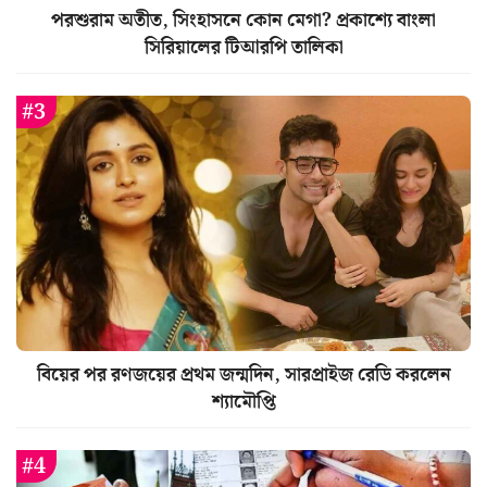
পরশুরাম অতীত, সিংহাসনে কোন মেগা? প্রকাশ্যে বাংলা
সিরিয়ালের টিআরপি তালিকা
বিয়ের পর রণজয়ের প্রথম জন্মদিন, সারপ্রাইজ রেডি করলেন
শ্যামৌপ্তি