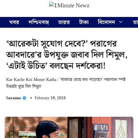
Skip
Menu
to
content
খবর
পশ্চিমবঙ্গ
ভারত
টাকা
বিনোদন
ভ
‘আরেকটা সুযোগ দেবে?’ পরাগের
আবদারে’র উপযুক্ত জবাব দিল শিমুল,
‘এটাই উচিত’ বলছেন দর্শকেরা!
Kar Kache Koi Moner Katha : 'বাজারে মেয়ে কম পড়েছে?' পরাগকে স্পষ্ট
উত্তরটা ধুয়ে দিল শিমুল
Saranna
February 18, 2024