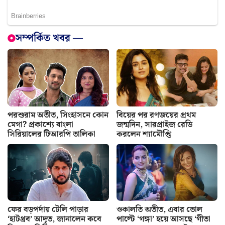
সম্পর্কিত খবর —
পরশুরাম অতীত, সিংহাসনে কোন
বিয়ের পর রণজয়ের প্রথম
মেগা? প্রকাশ্যে বাংলা
জন্মদিন, সারপ্রাইজ রেডি
সিরিয়ালের টিআরপি তালিকা
করলেন শ্যামৌপ্তি
ফের বড়পর্দায় টেলি পাড়ার
ওকালতি অতীত, এবার ভোল
‘হাটথ্রব’ আদৃত, জানালেন কবে
পাল্টে ‘গঙ্গা’ হয়ে আসছে ‘গীতা