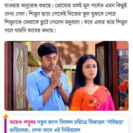
যাওয়ার অনুরোধ করছে।
প্রোমোর মতই মূল পর্বেও এমন কিছুই
দেখা গেল। শিমুল ছাড়া পেতেই নিজের ভুল বুঝতে পেরে
শিমুলকে ফেরাতে ছুটে গেলেন মধুবালা। তবে এবার আর শিমুল
গলে যায়নি তাদের কথায়।
আরও পড়ুনঃ
নতুন রূপে ভিলেন চরিত্রে ফিরছেন ‘গাঁটছড়া’
অভিনেতা, দেখা যাবে এই সিরিয়ালে