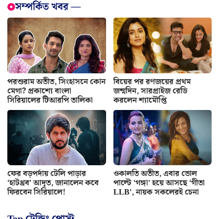
সম্পর্কিত খবর —
পরশুরাম অতীত, সিংহাসনে কোন
বিয়ের পর রণজয়ের প্রথম
মেগা? প্রকাশ্যে বাংলা
জন্মদিন, সারপ্রাইজ রেডি
সিরিয়ালের টিআরপি তালিকা
করলেন শ্যামৌপ্তি
ফের বড়পর্দায় টেলি পাড়ার
ওকালতি অতীত, এবার ভোল
‘হাটথ্রব’ আদৃত, জানালেন কবে
পাল্টে ‘গঙ্গা’ হয়ে আসছে ‘গীতা
ফিরবেন সিরিয়ালে!
LLB’, নায়ক সকলেরই চেনা
Top ট্রেন্ডিং পোস্ট