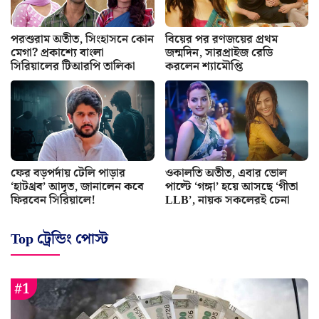
পরশুরাম অতীত, সিংহাসনে কোন
বিয়ের পর রণজয়ের প্রথম
মেগা? প্রকাশ্যে বাংলা
জন্মদিন, সারপ্রাইজ রেডি
সিরিয়ালের টিআরপি তালিকা
করলেন শ্যামৌপ্তি
ফের বড়পর্দায় টেলি পাড়ার
ওকালতি অতীত, এবার ভোল
‘হাটথ্রব’ আদৃত, জানালেন কবে
পাল্টে ‘গঙ্গা’ হয়ে আসছে ‘গীতা
ফিরবেন সিরিয়ালে!
LLB’, নায়ক সকলেরই চেনা
Top ট্রেন্ডিং পোস্ট