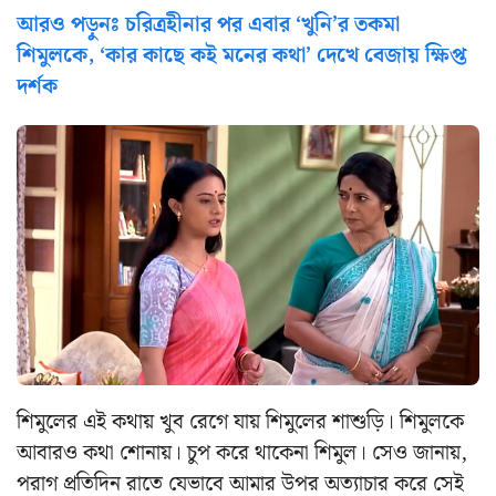
আরও পড়ুনঃ চরিত্রহীনার পর এবার ‘খুনি’র তকমা
শিমুলকে, ‘কার কাছে কই মনের কথা’ দেখে বেজায় ক্ষিপ্ত
দর্শক
শিমুলের এই কথায় খুব রেগে যায় শিমুলের শাশুড়ি। শিমুলকে
আবারও কথা শোনায়। চুপ করে থাকেনা শিমুল। সেও জানায়,
পরাগ প্রতিদিন রাতে যেভাবে আমার উপর অত্যাচার করে সেই