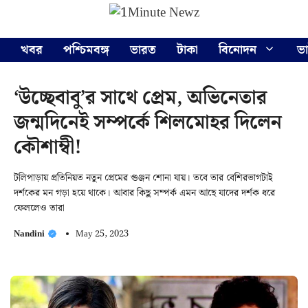
Skip
Menu
to
content
খবর
পশ্চিমবঙ্গ
ভারত
টাকা
বিনোদন
ভ
‘উচ্ছেবাবু’র সাথে প্রেম, অভিনেতার
জন্মদিনেই সম্পর্কে শিলমোহর দিলেন
কৌশাম্বী!
টলিপাড়ায় প্রতিনিয়ত নতুন প্রেমের গুঞ্জন শোনা যায়। তবে তার বেশিরভাগটাই
দর্শকের মন গড়া হয়ে থাকে। আবার কিছু সম্পর্ক এমন আছে যাদের দর্শক ধরে
ফেললেও তারা
Nandini
May 25, 2023