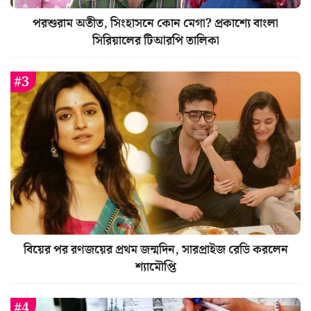
পরশুরাম অতীত, সিংহাসনে কোন মেগা? প্রকাশ্যে বাংলা
সিরিয়ালের টিআরপি তালিকা
বিয়ের পর রণজয়ের প্রথম জন্মদিন, সারপ্রাইজ রেডি করলেন
শ্যামৌপ্তি