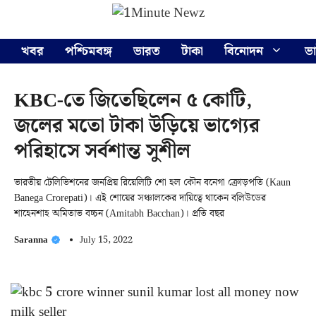
Skip
Menu
to
content
খবর
পশ্চিমবঙ্গ
ভারত
টাকা
বিনোদন
ভ
KBC-তে জিতেছিলেন ৫ কোটি,
জলের মতো টাকা উড়িয়ে ভাগ্যের
পরিহাসে সর্বশান্ত সুশীল
ভারতীয় টেলিভিশনের জনপ্রিয় রিয়েলিটি শো হল কৌন বনেগা ক্রোড়পতি (Kaun
Banega Crorepati)। এই শোয়ের সঞ্চালকের দায়িত্বে থাকেন বলিউডের
শাহেনশাহ অমিতাভ বচ্চন (Amitabh Bacchan)। প্রতি বছর
Saranna
July 15, 2022