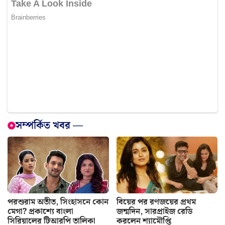
সম্পর্কিত খবর —
পরশুরাম অতীত, সিংহাসনে কোন
বিয়ের পর রণজয়ের প্রথম
মেগা? প্রকাশ্যে বাংলা
জন্মদিন, সারপ্রাইজ রেডি
সিরিয়ালের টিআরপি তালিকা
করলেন শ্যামৌপ্তি