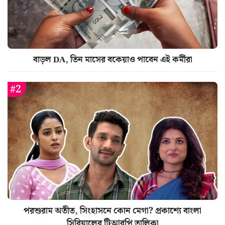
বাড়ল DA, তিন মাসের বকেয়াও পাবেন এই কর্মীরা
পরশুরাম অতীত, সিংহাসনে কোন মেগা? প্রকাশ্যে বাংলা
সিরিয়ালের টিআরপি তালিকা