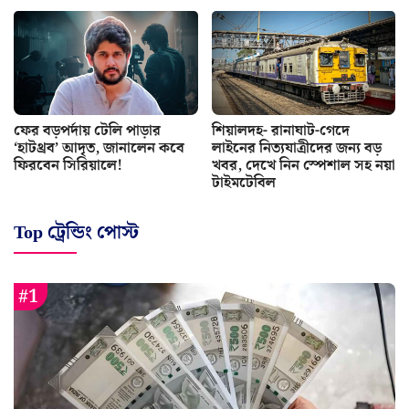
ফের বড়পর্দায় টেলি পাড়ার
শিয়ালদহ- রানাঘাট-গেদে
‘হাটথ্রব’ আদৃত, জানালেন কবে
লাইনের নিত্যযাত্রীদের জন্য বড়
ফিরবেন সিরিয়ালে!
খবর, দেখে নিন স্পেশাল সহ নয়া
টাইমটেবিল
Top ট্রেন্ডিং পোস্ট