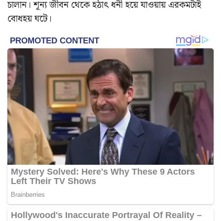
চালান। শূন্য জীবন থেকে হঠাৎ ধনী হয়ে যাওয়ায় এরকমটাই
বোধহয় ঘটে।