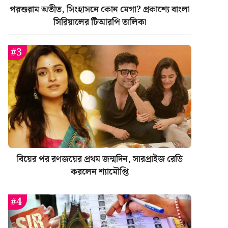
পরশুরাম অতীত, সিংহাসনে কোন মেগা? প্রকাশ্যে বাংলা
সিরিয়ালের টিআরপি তালিকা
বিয়ের পর রণজয়ের প্রথম জন্মদিন, সারপ্রাইজ রেডি
করলেন শ্যামৌপ্তি