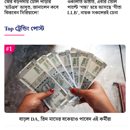
ফের বড়পর্দায় টেলি পাড়ার
ওকালতি অতীত, এবার ভোল
‘হাটথ্রব’ আদৃত, জানালেন কবে
পাল্টে ‘গঙ্গা’ হয়ে আসছে ‘গীতা
ফিরবেন সিরিয়ালে!
LLB’, নায়ক সকলেরই চেনা
Top ট্রেন্ডিং পোস্ট
বাড়ল DA, তিন মাসের বকেয়াও পাবেন এই কর্মীরা