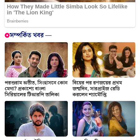
সম্পর্কিত খবর —
পরশুরাম অতীত, সিংহাসনে কোন
বিয়ের পর রণজয়ের প্রথম
মেগা? প্রকাশ্যে বাংলা
জন্মদিন, সারপ্রাইজ রেডি
সিরিয়ালের টিআরপি তালিকা
করলেন শ্যামৌপ্তি