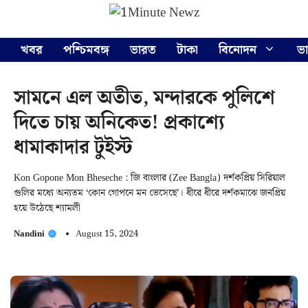
Skip
Menu
to
content
খবর
পশ্চিমবঙ্গ
ভারত
টাকা
বিনোদন
ভ
সামনে এল অতীত, মন্দারকে পুলিশে
দিতে চায় অনিকেত! প্রকাশ্যে
ধামাকাদার টুইস্ট
Kon Gopone Mon Bheseche : জি বাংলার (Zee Bangla) দর্শকপ্রিয় সিরিয়াল
গুলির মধ্যে অন্যতম ‘কোন গোপনে মন ভেসেছে’। ধীরে ধীরে দর্শকমাঝে জনপ্রিয়
হয়ে উঠেছে শ্যামলী
Nandini
August 15, 2024