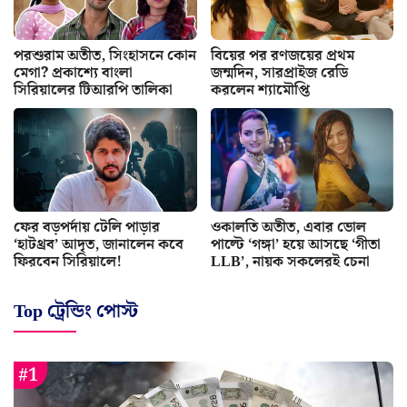
পরশুরাম অতীত, সিংহাসনে কোন
বিয়ের পর রণজয়ের প্রথম
মেগা? প্রকাশ্যে বাংলা
জন্মদিন, সারপ্রাইজ রেডি
সিরিয়ালের টিআরপি তালিকা
করলেন শ্যামৌপ্তি
ফের বড়পর্দায় টেলি পাড়ার
ওকালতি অতীত, এবার ভোল
‘হাটথ্রব’ আদৃত, জানালেন কবে
পাল্টে ‘গঙ্গা’ হয়ে আসছে ‘গীতা
ফিরবেন সিরিয়ালে!
LLB’, নায়ক সকলেরই চেনা
Top ট্রেন্ডিং পোস্ট