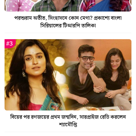
পরশুরাম অতীত, সিংহাসনে কোন মেগা? প্রকাশ্যে বাংলা
সিরিয়ালের টিআরপি তালিকা
বিয়ের পর রণজয়ের প্রথম জন্মদিন, সারপ্রাইজ রেডি করলেন
শ্যামৌপ্তি