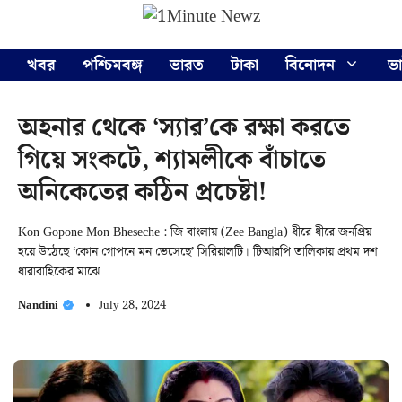
Skip
Menu
to
content
খবর
পশ্চিমবঙ্গ
ভারত
টাকা
বিনোদন
ভ
অহনার থেকে ‘স্যার’কে রক্ষা করতে
গিয়ে সংকটে, শ্যামলীকে বাঁচাতে
অনিকেতের কঠিন প্রচেষ্টা!
Kon Gopone Mon Bheseche : জি বাংলায় (Zee Bangla) ধীরে ধীরে জনপ্রিয়
হয়ে উঠেছে ‘কোন গোপনে মন ভেসেছে’ সিরিয়ালটি। টিআরপি তালিকায় প্রথম দশ
ধারাবাহিকের মাঝে
Nandini
July 28, 2024