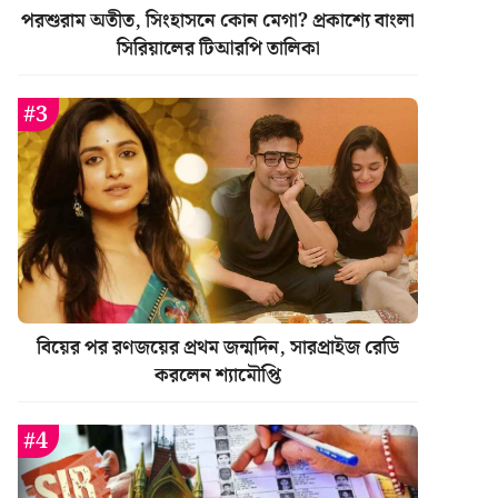
পরশুরাম অতীত, সিংহাসনে কোন মেগা? প্রকাশ্যে বাংলা
সিরিয়ালের টিআরপি তালিকা
বিয়ের পর রণজয়ের প্রথম জন্মদিন, সারপ্রাইজ রেডি
করলেন শ্যামৌপ্তি