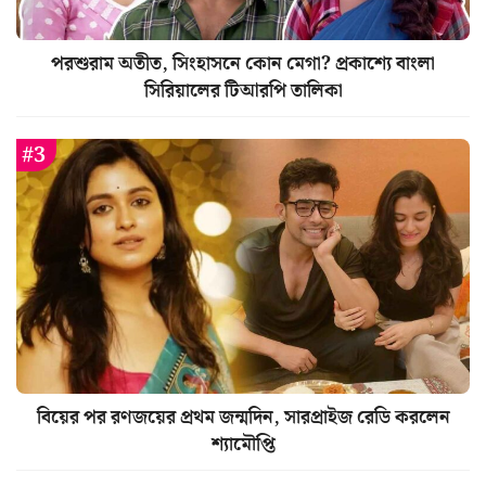
পরশুরাম অতীত, সিংহাসনে কোন মেগা? প্রকাশ্যে বাংলা
সিরিয়ালের টিআরপি তালিকা
বিয়ের পর রণজয়ের প্রথম জন্মদিন, সারপ্রাইজ রেডি করলেন
শ্যামৌপ্তি