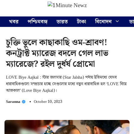
Skip
Menu
to
content
খবর
পশ্চিমবঙ্গ
ভারত
টাকা
বিনোদন
ভ
চুক্তি ভুলে কাছাকাছি ওম-শ্রাবণ!
কনট্রাক্ট ম্যারেজ বদলে গেল লাভ
ম্যারেজে? রইল দুর্ধর্ষ প্রোমো
LOVE Biye Aajkal : স্টার জলসার (Star Jalsha) পর্দায় ইতিমধ্যে যেসব
ধারাবাহিকগুলো সম্প্রচার হচ্ছে সেগুলোর মধ্যে নতুন ধারাবাহিক হল ‘LOVE বিয়ে
আজকাল’ (Love Biye Aajkal)।
Saranna
October 10, 2023