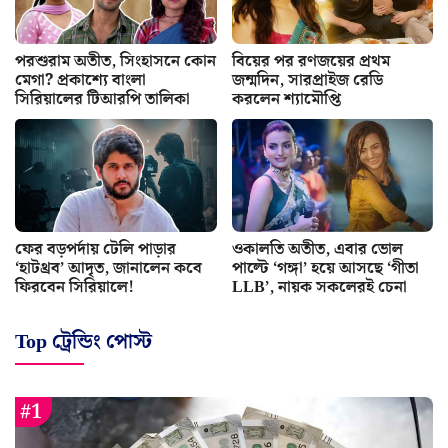
পরশুরাম অতীত, সিংহাসনে কোন
বিয়ের পর রণজয়ের প্রথম
মেগা? প্রকাশ্যে বাংলা
জন্মদিন, সারপ্রাইজ রেডি
সিরিয়ালের টিআরপি তালিকা
করলেন শ্যামৌপ্তি
ফের বড়পর্দায় টেলি পাড়ার
ওকালতি অতীত, এবার ভোল
‘হাটথ্রব’ আদৃত, জানালেন কবে
পাল্টে ‘গঙ্গা’ হয়ে আসছে ‘গীতা
ফিরবেন সিরিয়ালে!
LLB’, নায়ক সকলেরই চেনা
Top ট্রেন্ডিং পোস্ট