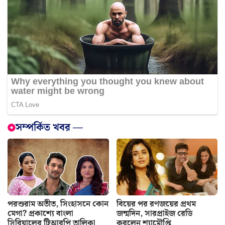
সম্পর্কিত খবর —
পরশুরাম অতীত, সিংহাসনে কোন
বিয়ের পর রণজয়ের প্রথম
মেগা? প্রকাশ্যে বাংলা
জন্মদিন, সারপ্রাইজ রেডি
সিরিয়ালের টিআরপি তালিকা
করলেন শ্যামৌপ্তি