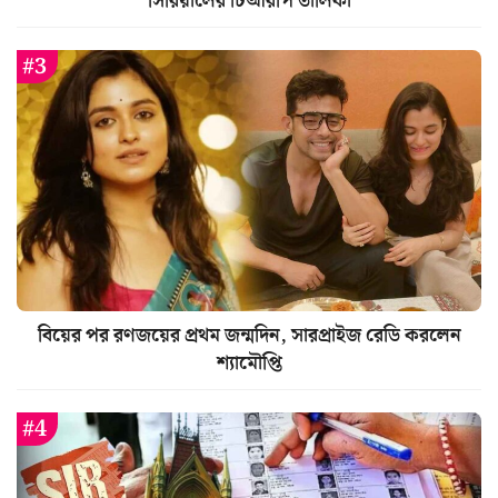
সিরিয়ালের টিআরপি তালিকা
বিয়ের পর রণজয়ের প্রথম জন্মদিন, সারপ্রাইজ রেডি করলেন
শ্যামৌপ্তি