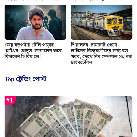
ফের বড়পর্দায় টেলি পাড়ার
শিয়ালদহ- রানাঘাট-গেদে
‘হাটথ্রব’ আদৃত, জানালেন কবে
লাইনের নিত্যযাত্রীদের জন্য বড়
ফিরবেন সিরিয়ালে!
খবর, দেখে নিন স্পেশাল সহ নয়া
টাইমটেবিল
Top ট্রেন্ডিং পোস্ট