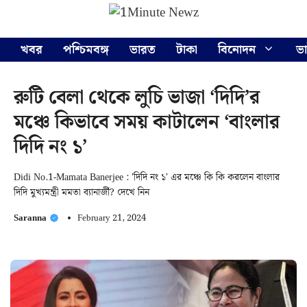
Skip
Menu
to
content
খবর
পশ্চিমবঙ্গ
ভারত
টাকা
বিনোদন
ভ
রুটি বেলা থেকে লুচি ভাজা ‘দিদি’র
মঞ্চে কিভাবে সময় কাটালেন ‘বাংলার
দিদি নং ১’
Didi No.1-Mamata Banerjee : 'দিদি নং ১' এর মঞ্চে কি কি করলেন বাংলার
দিদি মুখ্যমন্ত্রী মমতা ব্যানার্জী? দেখে নিন
Saranna
February 21, 2024