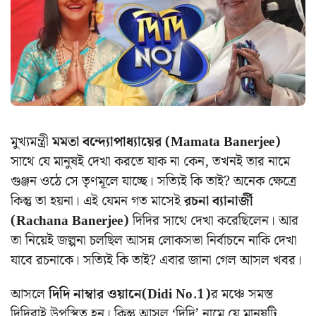
মুখ্যমন্ত্রী
মমতা বন্দ্যোপাধ্যায়ের (Mamata Banerjee)
সাথে যে মানুষই দেখা করতে যাক না কেন, তখনই তার নামে
গুঞ্জন ওঠে সে তৃণমূলে যাচ্ছে। সত্যিই কি তাই? অনেক ক্ষেত্রে
কিন্তু তা হয়না। এই যেমন গত মাসেই
রচনা ব্যানার্জী
(Rachana Banerjee)
দিদির সাথে দেখা করেছিলেন। আর
তা নিয়েই জল্পনা চলছিল আসন্ন লোকসভা নির্বাচনে নাকি দেখা
যাবে রচনাকে। সত্যিই কি তাই? এবার জানা গেল আসল খবর।
আসলে
দিদি নাম্বার ওয়ানে(Didi No.1)
র মঞ্চে সমস্ত
দিদিরাই উপস্থিত হন। কিন্তু আসল ‘দিদি’ নামে যে মানুষটি