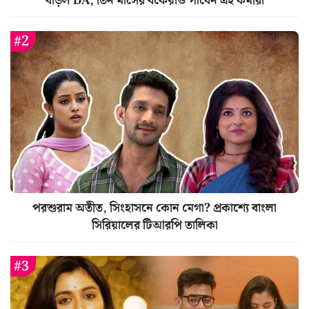
বাড়ল DA, তিন মাসের বকেয়াও পাবেন এই কর্মীরা
পরশুরাম অতীত, সিংহাসনে কোন মেগা? প্রকাশ্যে বাংলা
সিরিয়ালের টিআরপি তালিকা