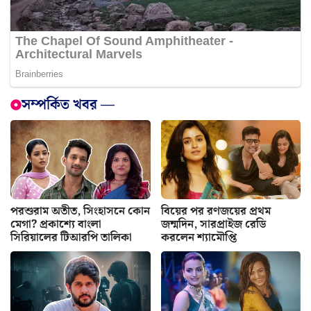
সম্পর্কিত খবর —
পরশুরাম অতীত, সিংহাসনে কোন
বিয়ের পর রণজয়ের প্রথম
মেগা? প্রকাশ্যে বাংলা
জন্মদিন, সারপ্রাইজ রেডি
সিরিয়ালের টিআরপি তালিকা
করলেন শ্যামৌপ্তি