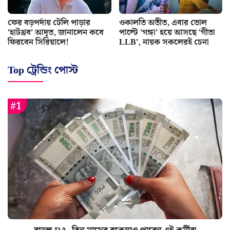
ফের বড়পর্দায় টেলি পাড়ার
ওকালতি অতীত, এবার ভোল
‘হাটথ্রব’ আদৃত, জানালেন কবে
পাল্টে ‘গঙ্গা’ হয়ে আসছে ‘গীতা
ফিরবেন সিরিয়ালে!
LLB’, নায়ক সকলেরই চেনা
Top ট্রেন্ডিং পোস্ট