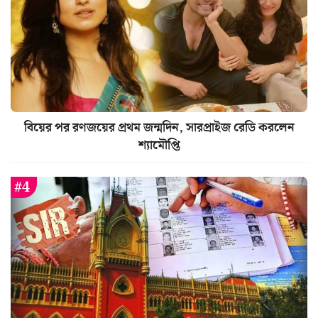
বিয়ের পর রণজয়ের প্রথম জন্মদিন, সারপ্রাইজ রেডি করলেন
শ্যামৌপ্তি