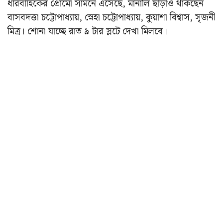
ধারবাহিকের প্রোমো সামনে এসেছে, মানালি ছাড়াও থাকছেন
বাসবদত্তা চট্টোপাধ্যায়, স্নেহা চট্টোপাধ্যায়, কুয়াশা বিশ্বাস, সৃজনী
মিত্র। শোনা যাচ্ছে রাত ৯ টার স্লটে দেখা মিলবে।