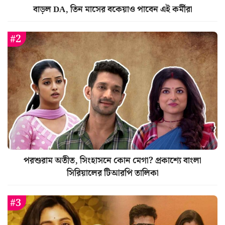
বাড়ল DA, তিন মাসের বকেয়াও পাবেন এই কর্মীরা
পরশুরাম অতীত, সিংহাসনে কোন মেগা? প্রকাশ্যে বাংলা
সিরিয়ালের টিআরপি তালিকা