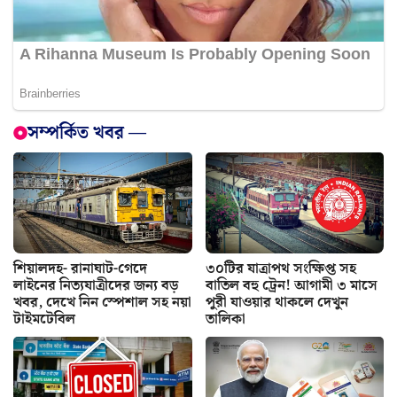
সম্পর্কিত খবর —
শিয়ালদহ- রানাঘাট-গেদে
৩০টির যাত্রাপথ সংক্ষিপ্ত সহ
লাইনের নিত্যযাত্রীদের জন্য বড়
বাতিল বহু ট্রেন! আগামী ৩ মাসে
খবর, দেখে নিন স্পেশাল সহ নয়া
পুরী যাওয়ার থাকলে দেখুন
টাইমটেবিল
তালিকা