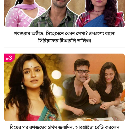
পরশুরাম অতীত, সিংহাসনে কোন মেগা? প্রকাশ্যে বাংলা
সিরিয়ালের টিআরপি তালিকা
বিয়ের পর রণজয়ের প্রথম জন্মদিন, সারপ্রাইজ রেডি করলেন