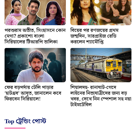
পরশুরাম অতীত, সিংহাসনে কোন
বিয়ের পর রণজয়ের প্রথম
মেগা? প্রকাশ্যে বাংলা
জন্মদিন, সারপ্রাইজ রেডি
সিরিয়ালের টিআরপি তালিকা
করলেন শ্যামৌপ্তি
ফের বড়পর্দায় টেলি পাড়ার
শিয়ালদহ- রানাঘাট-গেদে
‘হাটথ্রব’ আদৃত, জানালেন কবে
লাইনের নিত্যযাত্রীদের জন্য বড়
ফিরবেন সিরিয়ালে!
খবর, দেখে নিন স্পেশাল সহ নয়া
টাইমটেবিল
Top ট্রেন্ডিং পোস্ট