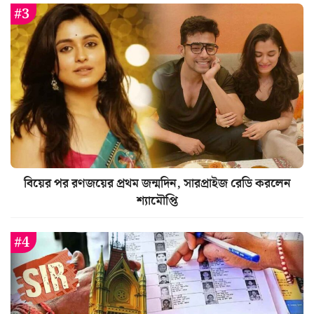
বিয়ের পর রণজয়ের প্রথম জন্মদিন, সারপ্রাইজ রেডি করলেন
শ্যামৌপ্তি