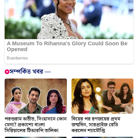
সম্পর্কিত খবর —
পরশুরাম অতীত, সিংহাসনে কোন
বিয়ের পর রণজয়ের প্রথম
মেগা? প্রকাশ্যে বাংলা
জন্মদিন, সারপ্রাইজ রেডি
সিরিয়ালের টিআরপি তালিকা
করলেন শ্যামৌপ্তি