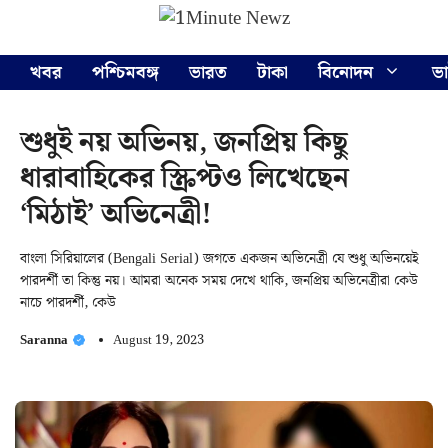
Skip
Menu
to
content
খবর
পশ্চিমবঙ্গ
ভারত
টাকা
বিনোদন
ভ
শুধুই নয় অভিনয়, জনপ্রিয় কিছু
ধারাবাহিকের স্ক্রিপ্টও লিখেছেন
‘মিঠাই’ অভিনেত্রী!
বাংলা সিরিয়ালের (Bengali Serial) জগতে একজন অভিনেত্রী যে শুধু অভিনয়েই
পারদর্শী তা কিন্তু নয়। আমরা অনেক সময় দেখে থাকি, জনপ্রিয় অভিনেত্রীরা কেউ
নাচে পারদর্শী, কেউ
Saranna
August 19, 2023