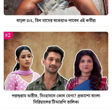
বাড়ল DA, তিন মাসের বকেয়াও পাবেন এই কর্মীরা
পরশুরাম অতীত, সিংহাসনে কোন মেগা? প্রকাশ্যে বাংলা
সিরিয়ালের টিআরপি তালিকা