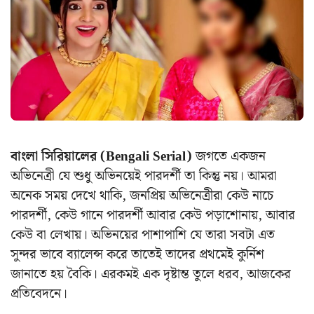
বাংলা সিরিয়ালের (Bengali Serial)
জগতে একজন
অভিনেত্রী যে শুধু অভিনয়েই পারদর্শী তা কিন্তু নয়। আমরা
অনেক সময় দেখে থাকি, জনপ্রিয় অভিনেত্রীরা কেউ নাচে
পারদর্শী, কেউ গানে পারদর্শী আবার কেউ পড়াশোনায়, আবার
কেউ বা লেখায়। অভিনয়ের পাশাপাশি যে তারা সবটা এত
সুন্দর ভাবে ব্যালেন্স করে তাতেই তাদের প্রথমেই কুর্নিশ
জানাতে হয় বৈকি। এরকমই এক দৃষ্টান্ত তুলে ধরব, আজকের
প্রতিবেদনে।