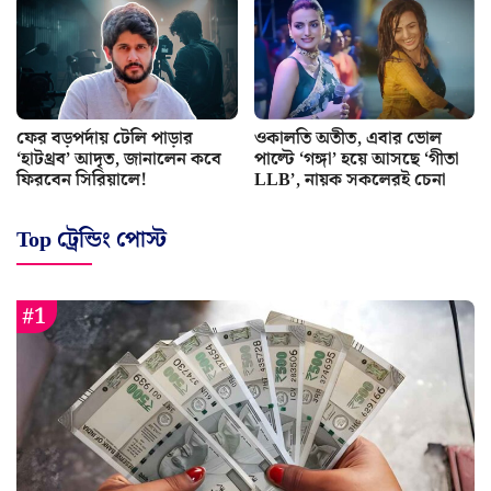
ফের বড়পর্দায় টেলি পাড়ার
ওকালতি অতীত, এবার ভোল
‘হাটথ্রব’ আদৃত, জানালেন কবে
পাল্টে ‘গঙ্গা’ হয়ে আসছে ‘গীতা
ফিরবেন সিরিয়ালে!
LLB’, নায়ক সকলেরই চেনা
Top ট্রেন্ডিং পোস্ট