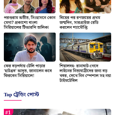
পরশুরাম অতীত, সিংহাসনে কোন
বিয়ের পর রণজয়ের প্রথম
মেগা? প্রকাশ্যে বাংলা
জন্মদিন, সারপ্রাইজ রেডি
সিরিয়ালের টিআরপি তালিকা
করলেন শ্যামৌপ্তি
ফের বড়পর্দায় টেলি পাড়ার
শিয়ালদহ- রানাঘাট-গেদে
‘হাটথ্রব’ আদৃত, জানালেন কবে
লাইনের নিত্যযাত্রীদের জন্য বড়
ফিরবেন সিরিয়ালে!
খবর, দেখে নিন স্পেশাল সহ নয়া
টাইমটেবিল
Top ট্রেন্ডিং পোস্ট