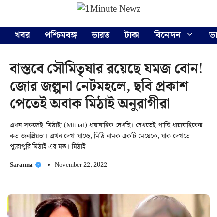
Skip
Menu
to
content
খবর
পশ্চিমবঙ্গ
ভারত
টাকা
বিনোদন
ভ
বাস্তবে সৌমিতৃষার রয়েছে যমজ বোন!
জোর জল্পনা নেটমহলে, ছবি প্রকাশ
পেতেই অবাক মিঠাই অনুরাগীরা
এখন সকলেই ‘মিঠাই’ (Mithai) ধারাবাহিক দেখছি। দেখতেই পাচ্ছি ধারাবাহিকের
কত জনপ্রিয়তা। এখন দেখা যাচ্ছে, মিঠি নামক একটি মেয়েকে, যাক দেখতে
পুরোপুরি মিঠাই এর মত। মিঠাই
Saranna
November 22, 2022