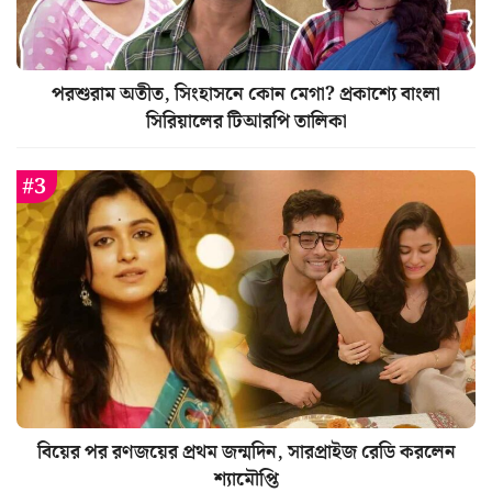
পরশুরাম অতীত, সিংহাসনে কোন মেগা? প্রকাশ্যে বাংলা
সিরিয়ালের টিআরপি তালিকা
বিয়ের পর রণজয়ের প্রথম জন্মদিন, সারপ্রাইজ রেডি করলেন
শ্যামৌপ্তি