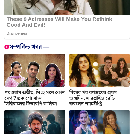
সম্পর্কিত খবর —
পরশুরাম অতীত, সিংহাসনে কোন
বিয়ের পর রণজয়ের প্রথম
মেগা? প্রকাশ্যে বাংলা
জন্মদিন, সারপ্রাইজ রেডি
সিরিয়ালের টিআরপি তালিকা
করলেন শ্যামৌপ্তি