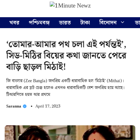
Skip
Menu
to
content
খবর
পশ্চিমবঙ্গ
ভারত
টাকা
বিনোদন
ভ
‘তোমার-আমার পথ চলা এই পর্যন্তই’,
সিড-মিঠির বিয়ের কথা জানতে পেরে
বাড়ি ছাড়ল মিঠাই!
জি বাংলার (Zee Bangla) জনপ্রিয় একটি ধারাবাহিক হল ‘মিঠাই’ (Mithai)।
ধারাবাহিক এর স্লট চেঞ্জ হলেও এখনও ধারাবাহিকটি বেশ জনপ্রিয় হয়ে আছে।
টিআরপিতে হয়ত আর প্রথমে
Saranna
April 17, 2023