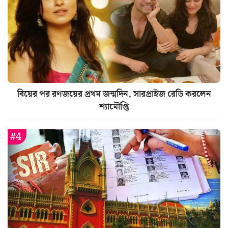
বিয়ের পর রণজয়ের প্রথম জন্মদিন, সারপ্রাইজ রেডি করলেন
শ্যামৌপ্তি