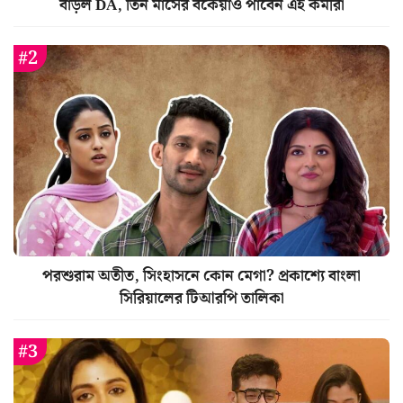
বাড়ল DA, তিন মাসের বকেয়াও পাবেন এই কর্মীরা
পরশুরাম অতীত, সিংহাসনে কোন মেগা? প্রকাশ্যে বাংলা
সিরিয়ালের টিআরপি তালিকা