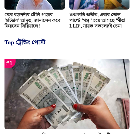
ফের বড়পর্দায় টেলি পাড়ার
ওকালতি অতীত, এবার ভোল
‘হাটথ্রব’ আদৃত, জানালেন কবে
পাল্টে ‘গঙ্গা’ হয়ে আসছে ‘গীতা
ফিরবেন সিরিয়ালে!
LLB’, নায়ক সকলেরই চেনা
Top ট্রেন্ডিং পোস্ট