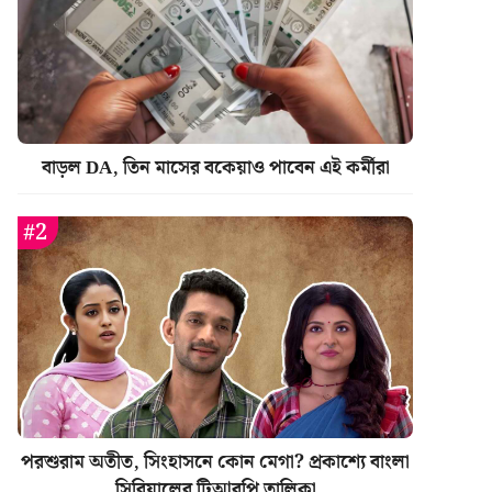
বাড়ল DA, তিন মাসের বকেয়াও পাবেন এই কর্মীরা
পরশুরাম অতীত, সিংহাসনে কোন মেগা? প্রকাশ্যে বাংলা
সিরিয়ালের টিআরপি তালিকা