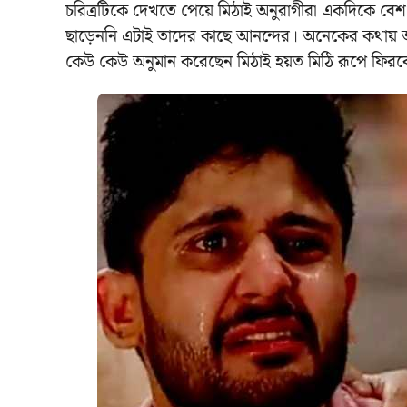
চরিত্রটিকে দেখতে পেয়ে মিঠাই অনুরাগীরা একদিকে বেশ
ছাড়েননি এটাই তাদের কাছে আনন্দের। অনেকের কথায় 
কেউ কেউ অনুমান করেছেন মিঠাই হয়ত মিঠি রূপে ফিরবে