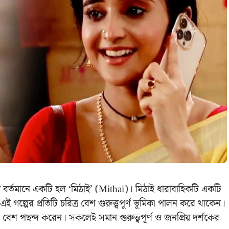
 বর্তমানে একটি হল ‘মিঠাই’ (Mithai)। মিঠাই ধারাবাহিকটি একটি
এই গল্পের প্রতিটি চরিত্র বেশ গুরুত্ত্বপূর্ণ ভূমিকা পালন করে থাকেন।
শক বেশ পছন্দ করেন। সকলেই সমান গুরুত্ত্বপূর্ণ ও জনপ্রিয় দর্শকের