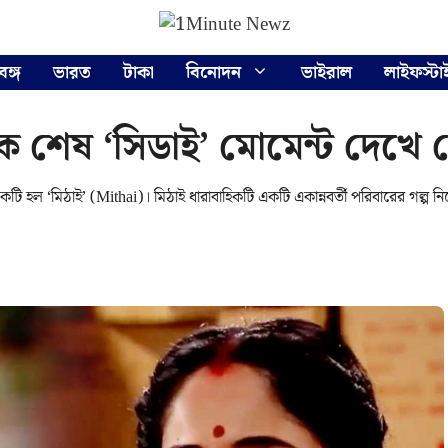
বঙ্গ
ভারত
টাকা
বিনোদন
ভাইরাল
লাইফস্টা
হিকে শেষ ‘সিডাই’ মোমেন্ট দেখ
টি হল ‘মিঠাই’ (Mithai)। মিঠাই ধারাবাহিকটি একটি একান্নবর্তী পরিবারের গল্প নি