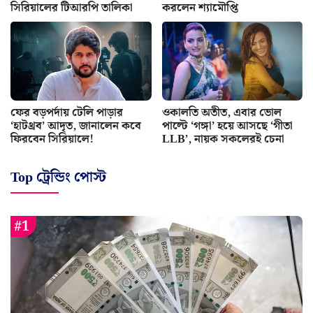
সিরিয়ালের টিআরপি তালিকা
করলেন শ্যামৌপ্তি
ফের বড়পর্দায় টেলি পাড়ার
ওকালতি অতীত, এবার ভোল
‘হাটথ্রব’ আদৃত, জানালেন কবে
পাল্টে ‘গঙ্গা’ হয়ে আসছে ‘গীতা
ফিরবেন সিরিয়ালে!
LLB’, নায়ক সকলেরই চেনা
Top ট্রেন্ডিং পোস্ট