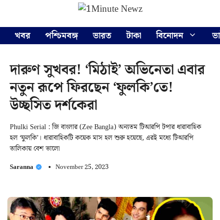
Skip
Menu
to
content
খবর
পশ্চিমবঙ্গ
ভারত
টাকা
বিনোদন
ভ
দারুণ সুখবর! ‘মিঠাই’ অভিনেতা এবার
নতুন রূপে ফিরছেন ‘ফুলকি’তে!
উচ্ছসিত দর্শকেরা
Phulki Serial : জি বাংলার (Zee Bangla) অন্যতম টিআরপি টপার ধারাবাহিক
হল ‘ফুলকি’। ধারাবাহিকটি কয়েক মাস হল শুরু হয়েছে, এরই মধ্যে টিআরপি
তালিকায় বেশ ভালো
Saranna
November 25, 2023