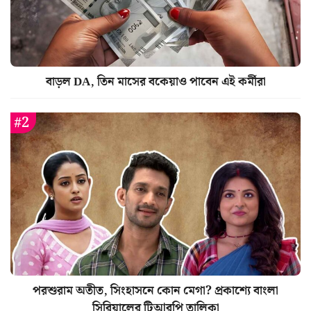
বাড়ল DA, তিন মাসের বকেয়াও পাবেন এই কর্মীরা
পরশুরাম অতীত, সিংহাসনে কোন মেগা? প্রকাশ্যে বাংলা
সিরিয়ালের টিআরপি তালিকা