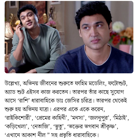
উল্লেখ্য, অভিনয় জীবনের শুরুতে ফাহিম মডেলিং, ফটোশুট,
অ্যাড শুট এইসব কাজ করতেন। তারপর তাঁর কাছে সুযোগ
আসে ‘রাশি’ ধারাবাহিকে ডাঃ জেসির চরিত্র। তারপর থেকেই
শুরু হয় অভিনয় যাত্রা। এরপর একে একে করেন,
‘রাইকিশোরী’, ‘প্রেমের কাহিনী’, ’মনসা’, ‘জলনূপুর’, ‘মিঠাই’,
‘কড়িখেলা’, ‘নেতাজি’, ‘ভুতু’, ‘ভক্তের ভগবান শ্রীকৃষ্ণ’,
‘এখানে আকাশ নীল ” সহ প্রভৃতি ধারাবাহিকে।