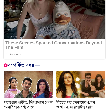
সম্পর্কিত খবর —
পরশুরাম অতীত, সিংহাসনে কোন
বিয়ের পর রণজয়ের প্রথম
মেগা? প্রকাশ্যে বাংলা
জন্মদিন, সারপ্রাইজ রেডি